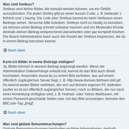
Was sind Smileys?
Smileys sind kleine Bilder, die benutzt werden können, um ein Gefühl
auszudrücken. Für jeden Smiley gibt es einen kurzen Code, z. B. bedeutet :)
fröhlich und :( traurig. Die Liste aller Smileys kannst du beim Verfassen eines
Beitrags sehen. Versuche bitte trotzdem, Smileys nicht zu häufig zu benutzen,
sie können einen Beitrag schnell unlesbar machen und ein Moderator könnte
deshalb deinen Beitrag entsprechend überarbeiten oder gar komplett löschen.
Die Board-Administration kann auch die Anzahl der Smileys begrenzen, die du
in einem Beitrag benutzen kannst.
Nach oben
Kann ich Bilder in meine Beiträge einfügen?
Ja, Bilder können in deinem Beitrag angezeigt werden. Wenn die
Administration Dateianhänge erlaubt hat, kannst du das Bild auch direkt
hochladen. Ansonsten musst du zu einem Bild verlinken, das auf einem
öffentlich zugänglichen Server liegt, z. B. http://www.domain.tld/mein-bild.gif.
Du kannst weder Bilder verlinken, die sich auf deinem eigenen PC befinden
(außer es ist ein öffentlich zugänglicher Server), noch zu Bildern, die nur nach
einer Anmeldung verfügbar sind, z. B. Hotmail- oder Yahoo-Mailboxen, mit
einem Passwort geschützte Seiten usw. Um das Bild anzuzeigen, benutze den
BBCode-Tag „[img]“.
Nach oben
Was sind globale Bekanntmachungen?
Globale Bekanntmachungen beinhalten wichtige Informationen, deshalb