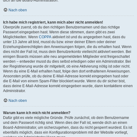
dich an die Board-Administration.
Nach oben
Ich habe mich registriert, kann mich aber nicht anmelden!
Überprüfe zuerst, ob du den richtigen Benutzernamen und das richtige
Passwort eingegeben hast. Wenn diese stimmen, dann gibt es zwei
Möglichkeiten. Wenn
COPPA
aktiviert ist und du angegeben hast, dass du
unter 13 Jahre alt bist, musst du bzw. einer deiner Eltern oder deiner
Erziehungsberechtigten den Anweisungen folgen, die du erhalten hast. Wenn
dies nicht der Fall ist, muss dein Benutzerkonto vielleicht aktiviert werden. Bei
einigen Boards müssen alle neu angemeldeten Mitglieder erst freigeschaltet
werden – entweder musst du dies selbst erledigen oder ein Administrator. Bei
der Registrierung wurde dir mitgeteilt, ob eine Aktivierung nötig ist oder nicht.
Wenn du eine E-Mail erhalten hast, folge den dort enthaltenen Anweisungen.
Ansonsten prüfe, ob du deine E-Mail-Adresse korrekt eingegeben hast oder
die E-Mail von einem Spam-Filter blockiert wurde. Wenn du dir sicher bist,
dass deine E-Mail-Adresse korrekt eingegeben wurde, dann kontaktiere einen
Administrator.
Nach oben
Warum kann ich mich nicht anmelden?
Dafür gibt es viele mögliche Gründe. Prüfe zunächst, ob dein Benutzername
und dein Passwort richtig sind. Wenn dies der Fall ist, wende dich an einen
Board-Administrator, um sicherzugehen, dass du nicht gesperrt wurdest. Es ist
ebenfalls möglich, dass ein Konfigurationsproblem mit der Website vorliegt,