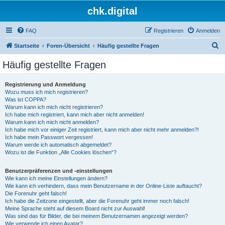
chk.digital
FAQ
Registrieren
Anmelden
S
Startseite
Foren-Übersicht
Häufig gestellte Fragen
u
Häufig gestellte Fragen
c
h
Registrierung und Anmeldung
Wozu muss ich mich registrieren?
e
Was ist COPPA?
Warum kann ich mich nicht registrieren?
Ich habe mich registriert, kann mich aber nicht anmelden!
Warum kann ich mich nicht anmelden?
Ich habe mich vor einiger Zeit registriert, kann mich aber nicht mehr anmelden?!
Ich habe mein Passwort vergessen!
Warum werde ich automatisch abgemeldet?
Wozu ist die Funktion „Alle Cookies löschen“?
Benutzerpräferenzen und -einstellungen
Wie kann ich meine Einstellungen ändern?
Wie kann ich verhindern, dass mein Benutzername in der Online-Liste auftaucht?
Die Forenuhr geht falsch!
Ich habe die Zeitzone eingestellt, aber die Forenuhr geht immer noch falsch!
Meine Sprache steht auf diesem Board nicht zur Auswahl!
Was sind das für Bilder, die bei meinem Benutzernamen angezeigt werden?
Wie verwende ich einen Avatar?