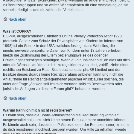
Avatarbilder, Private Nachrichten, E-Mail-Versand an andere Mitglieder, Beitritt
zu Benutzergruppen und so weiter. Wir empfehlen dir eine Anmeldung, da sie
schnell erledigt ist und dir zahlreiche Vorteile bietet.
Nach oben
Was ist COPPA?
COPPA, ausgeschrieben Children’s Online Privacy Protection Act of 1998
(deutsch: Gesetz zum Schutz der Privatsphäre von Kindern im Internet von
1998) ist ein Gesetz in den USA, welches festlegt, dass Websites, die
möglicherweise persönliche Daten von Kindern unter 13 Jahren erheben,
hierzu die Zustimmung der Eltern beziehungsweise des oder der
Erziehungsberechtigten benötigen. Wenn du dir unsicher bist, ob dies auf dich
oder die Website, auf der du dich zu registrieren versuchst, zutrifft, ziehe einen
rechtlichen Beistand zu Rate. Bitte beachte, dass phpBB Limited und der
Besitzer dieses Boards keine Rechtsberatung anbieten kann und nicht die
Anlaufstelle für Rechtsangelegenheiten jeglicher Art ist; außer solchen, die
unter der Frage „An wen soll ich mich wenden, falls es Beschwerden oder
juristische Anfragen zu diesem Forum gibt?“ behandelt werden.
Nach oben
Warum kann ich mich nicht registrieren?
Es kann sein, dass die Board-Administration die Registrierung komplett
ausgeschaltet hat, damit sich keine neuen Benutzer mehr anmelden können.
Es könnte auch sein, dass deine IP-Adresse oder der Benutzername, mit dem
du dich registrieren möchtest, gesperrt wurden. Um Hilfe zu erhalten, wende