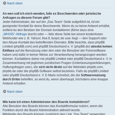
Nach oben
An wen soll ich mich wenden, falls es Beschwerden oder juristische
Anfragen zu diesem Forum gibt?
Jeder Administrator, der auf der „Das Team“-Seite aufgeführt ist, ist ein
geeigneter Kontakt für deine Beschwerde. Wenn du so keine Antwort erhältst,
solltest du den Besitzer der Domain kontaktieren (führe dazu eine
„WHOIS“-Abfrage
durch) oder — falls diese Seite bei einem kostenlosen
Webhoster wie z. B. Yahoo!, free.fr, funpic.de usw. liegt — den Support oder
den Abuse-Kontakt des betreffenden Dienstes. Bitte beachte, dass phpBB
Limited (phpBB.com) und phpBB Deutschland e. V. (phpBB.de)
absolut keinen
Einfluss
auf die Benutzung oder den oder die Benutzer der Forensoftware
haben und dafür in keiner Weise zur Verantwortung herangezogen werden
können. Kontaktiere daher nie phpBB Limited oder phpBB Deutschland e. V. in
Zusammenhang mit jeglichen juristischen Fragen (Unterlassungserklärungen,
Haftungsfragen usw.), die
sich nicht direkt
auf die Websiten phpbb.com,
phpbb.de oder die phpBB-Software selbst beziehen. Falls du phpBB Limited
oder phpBB Deutschland e. V. E-Mails schreibst, die die
Softwarenutzung
durch Dritte
betreffen, so wirst du, wenn überhaupt, höchstens eine knappe
Antwort erhalten.
Nach oben
Wie kann ich einen Administrator des Boards kontaktieren?
Alle Benutzer des Boards können das Kontaktformular nutzen, wenn die
Funktion durch die Board-Administration aktiviert wurde.
Mitglieder des Boards können zusätzlich den Link „Das Team“ verwenden.