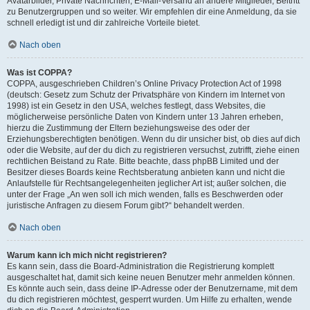
Avatarbilder, Private Nachrichten, E-Mail-Versand an andere Mitglieder, Beitritt
zu Benutzergruppen und so weiter. Wir empfehlen dir eine Anmeldung, da sie
schnell erledigt ist und dir zahlreiche Vorteile bietet.
Nach oben
Was ist COPPA?
COPPA, ausgeschrieben Children’s Online Privacy Protection Act of 1998
(deutsch: Gesetz zum Schutz der Privatsphäre von Kindern im Internet von
1998) ist ein Gesetz in den USA, welches festlegt, dass Websites, die
möglicherweise persönliche Daten von Kindern unter 13 Jahren erheben,
hierzu die Zustimmung der Eltern beziehungsweise des oder der
Erziehungsberechtigten benötigen. Wenn du dir unsicher bist, ob dies auf dich
oder die Website, auf der du dich zu registrieren versuchst, zutrifft, ziehe einen
rechtlichen Beistand zu Rate. Bitte beachte, dass phpBB Limited und der
Besitzer dieses Boards keine Rechtsberatung anbieten kann und nicht die
Anlaufstelle für Rechtsangelegenheiten jeglicher Art ist; außer solchen, die
unter der Frage „An wen soll ich mich wenden, falls es Beschwerden oder
juristische Anfragen zu diesem Forum gibt?“ behandelt werden.
Nach oben
Warum kann ich mich nicht registrieren?
Es kann sein, dass die Board-Administration die Registrierung komplett
ausgeschaltet hat, damit sich keine neuen Benutzer mehr anmelden können.
Es könnte auch sein, dass deine IP-Adresse oder der Benutzername, mit dem
du dich registrieren möchtest, gesperrt wurden. Um Hilfe zu erhalten, wende