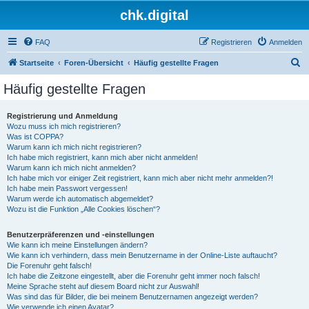
chk.digital
FAQ
Registrieren
Anmelden
S
Startseite
Foren-Übersicht
Häufig gestellte Fragen
u
Häufig gestellte Fragen
c
h
Registrierung und Anmeldung
Wozu muss ich mich registrieren?
e
Was ist COPPA?
Warum kann ich mich nicht registrieren?
Ich habe mich registriert, kann mich aber nicht anmelden!
Warum kann ich mich nicht anmelden?
Ich habe mich vor einiger Zeit registriert, kann mich aber nicht mehr anmelden?!
Ich habe mein Passwort vergessen!
Warum werde ich automatisch abgemeldet?
Wozu ist die Funktion „Alle Cookies löschen“?
Benutzerpräferenzen und -einstellungen
Wie kann ich meine Einstellungen ändern?
Wie kann ich verhindern, dass mein Benutzername in der Online-Liste auftaucht?
Die Forenuhr geht falsch!
Ich habe die Zeitzone eingestellt, aber die Forenuhr geht immer noch falsch!
Meine Sprache steht auf diesem Board nicht zur Auswahl!
Was sind das für Bilder, die bei meinem Benutzernamen angezeigt werden?
Wie verwende ich einen Avatar?