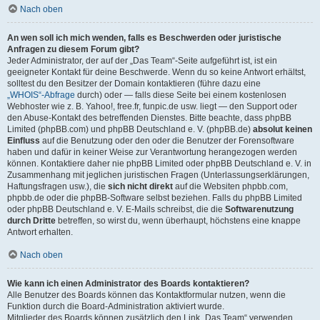
Nach oben
An wen soll ich mich wenden, falls es Beschwerden oder juristische
Anfragen zu diesem Forum gibt?
Jeder Administrator, der auf der „Das Team“-Seite aufgeführt ist, ist ein
geeigneter Kontakt für deine Beschwerde. Wenn du so keine Antwort erhältst,
solltest du den Besitzer der Domain kontaktieren (führe dazu eine
„WHOIS“-Abfrage
durch) oder — falls diese Seite bei einem kostenlosen
Webhoster wie z. B. Yahoo!, free.fr, funpic.de usw. liegt — den Support oder
den Abuse-Kontakt des betreffenden Dienstes. Bitte beachte, dass phpBB
Limited (phpBB.com) und phpBB Deutschland e. V. (phpBB.de)
absolut keinen
Einfluss
auf die Benutzung oder den oder die Benutzer der Forensoftware
haben und dafür in keiner Weise zur Verantwortung herangezogen werden
können. Kontaktiere daher nie phpBB Limited oder phpBB Deutschland e. V. in
Zusammenhang mit jeglichen juristischen Fragen (Unterlassungserklärungen,
Haftungsfragen usw.), die
sich nicht direkt
auf die Websiten phpbb.com,
phpbb.de oder die phpBB-Software selbst beziehen. Falls du phpBB Limited
oder phpBB Deutschland e. V. E-Mails schreibst, die die
Softwarenutzung
durch Dritte
betreffen, so wirst du, wenn überhaupt, höchstens eine knappe
Antwort erhalten.
Nach oben
Wie kann ich einen Administrator des Boards kontaktieren?
Alle Benutzer des Boards können das Kontaktformular nutzen, wenn die
Funktion durch die Board-Administration aktiviert wurde.
Mitglieder des Boards können zusätzlich den Link „Das Team“ verwenden.