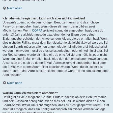
dich an die Board-Administration.
Nach oben
Ich habe mich registriert, kann mich aber nicht anmelden!
Überprüfe zuerst, ob du den richtigen Benutzernamen und das richtige
Passwort eingegeben hast. Wenn diese stimmen, dann gibt es zwei
Möglichkeiten. Wenn
COPPA
aktiviert ist und du angegeben hast, dass du
unter 13 Jahre alt bist, musst du bzw. einer deiner Eltern oder deiner
Erziehungsberechtigten den Anweisungen folgen, die du erhalten hast. Wenn
dies nicht der Fall ist, muss dein Benutzerkonto vielleicht aktiviert werden. Bei
einigen Boards müssen alle neu angemeldeten Mitglieder erst freigeschaltet
werden – entweder musst du dies selbst erledigen oder ein Administrator. Bei
der Registrierung wurde dir mitgeteilt, ob eine Aktivierung nötig ist oder nicht.
Wenn du eine E-Mail erhalten hast, folge den dort enthaltenen Anweisungen.
Ansonsten prüfe, ob du deine E-Mail-Adresse korrekt eingegeben hast oder
die E-Mail von einem Spam-Filter blockiert wurde. Wenn du dir sicher bist,
dass deine E-Mail-Adresse korrekt eingegeben wurde, dann kontaktiere einen
Administrator.
Nach oben
Warum kann ich mich nicht anmelden?
Dafür gibt es viele mögliche Gründe. Prüfe zunächst, ob dein Benutzername
und dein Passwort richtig sind. Wenn dies der Fall ist, wende dich an einen
Board-Administrator, um sicherzugehen, dass du nicht gesperrt wurdest. Es ist
ebenfalls möglich, dass ein Konfigurationsproblem mit der Website vorliegt,