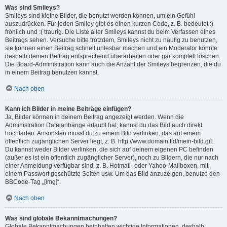
Was sind Smileys?
Smileys sind kleine Bilder, die benutzt werden können, um ein Gefühl
auszudrücken. Für jeden Smiley gibt es einen kurzen Code, z. B. bedeutet :)
fröhlich und :( traurig. Die Liste aller Smileys kannst du beim Verfassen eines
Beitrags sehen. Versuche bitte trotzdem, Smileys nicht zu häufig zu benutzen,
sie können einen Beitrag schnell unlesbar machen und ein Moderator könnte
deshalb deinen Beitrag entsprechend überarbeiten oder gar komplett löschen.
Die Board-Administration kann auch die Anzahl der Smileys begrenzen, die du
in einem Beitrag benutzen kannst.
Nach oben
Kann ich Bilder in meine Beiträge einfügen?
Ja, Bilder können in deinem Beitrag angezeigt werden. Wenn die
Administration Dateianhänge erlaubt hat, kannst du das Bild auch direkt
hochladen. Ansonsten musst du zu einem Bild verlinken, das auf einem
öffentlich zugänglichen Server liegt, z. B. http://www.domain.tld/mein-bild.gif.
Du kannst weder Bilder verlinken, die sich auf deinem eigenen PC befinden
(außer es ist ein öffentlich zugänglicher Server), noch zu Bildern, die nur nach
einer Anmeldung verfügbar sind, z. B. Hotmail- oder Yahoo-Mailboxen, mit
einem Passwort geschützte Seiten usw. Um das Bild anzuzeigen, benutze den
BBCode-Tag „[img]“.
Nach oben
Was sind globale Bekanntmachungen?
Globale Bekanntmachungen beinhalten wichtige Informationen, deshalb