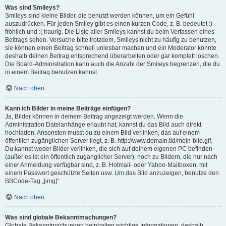
Was sind Smileys?
Smileys sind kleine Bilder, die benutzt werden können, um ein Gefühl
auszudrücken. Für jeden Smiley gibt es einen kurzen Code, z. B. bedeutet :)
fröhlich und :( traurig. Die Liste aller Smileys kannst du beim Verfassen eines
Beitrags sehen. Versuche bitte trotzdem, Smileys nicht zu häufig zu benutzen,
sie können einen Beitrag schnell unlesbar machen und ein Moderator könnte
deshalb deinen Beitrag entsprechend überarbeiten oder gar komplett löschen.
Die Board-Administration kann auch die Anzahl der Smileys begrenzen, die du
in einem Beitrag benutzen kannst.
Nach oben
Kann ich Bilder in meine Beiträge einfügen?
Ja, Bilder können in deinem Beitrag angezeigt werden. Wenn die
Administration Dateianhänge erlaubt hat, kannst du das Bild auch direkt
hochladen. Ansonsten musst du zu einem Bild verlinken, das auf einem
öffentlich zugänglichen Server liegt, z. B. http://www.domain.tld/mein-bild.gif.
Du kannst weder Bilder verlinken, die sich auf deinem eigenen PC befinden
(außer es ist ein öffentlich zugänglicher Server), noch zu Bildern, die nur nach
einer Anmeldung verfügbar sind, z. B. Hotmail- oder Yahoo-Mailboxen, mit
einem Passwort geschützte Seiten usw. Um das Bild anzuzeigen, benutze den
BBCode-Tag „[img]“.
Nach oben
Was sind globale Bekanntmachungen?
Globale Bekanntmachungen beinhalten wichtige Informationen, deshalb