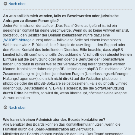
Nach oben
An wen soll ich mich wenden, falls es Beschwerden oder juristische
Anfragen zu diesem Forum gibt?
Jeder Administrator, der auf der „Das Team“-Seite aufgeführt ist, ist ein
geeigneter Kontakt für deine Beschwerde. Wenn du so keine Antwort erhältst,
solltest du den Besitzer der Domain kontaktieren (führe dazu eine
„WHOIS“-Abfrage
durch) oder — falls diese Seite bei einem kostenlosen
Webhoster wie z. B. Yahoo!, free.fr, funpic.de usw. liegt — den Support oder
den Abuse-Kontakt des betreffenden Dienstes. Bitte beachte, dass phpBB
Limited (phpBB.com) und phpBB Deutschland e. V. (phpBB.de)
absolut keinen
Einfluss
auf die Benutzung oder den oder die Benutzer der Forensoftware
haben und dafür in keiner Weise zur Verantwortung herangezogen werden
können. Kontaktiere daher nie phpBB Limited oder phpBB Deutschland e. V. in
Zusammenhang mit jeglichen juristischen Fragen (Unterlassungserklärungen,
Haftungsfragen usw.), die
sich nicht direkt
auf die Websiten phpbb.com,
phpbb.de oder die phpBB-Software selbst beziehen. Falls du phpBB Limited
oder phpBB Deutschland e. V. E-Mails schreibst, die die
Softwarenutzung
durch Dritte
betreffen, so wirst du, wenn überhaupt, höchstens eine knappe
Antwort erhalten.
Nach oben
Wie kann ich einen Administrator des Boards kontaktieren?
Alle Benutzer des Boards können das Kontaktformular nutzen, wenn die
Funktion durch die Board-Administration aktiviert wurde.
Mitglieder des Boards können zusätzlich den Link „Das Team“ verwenden.