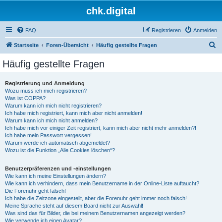
chk.digital
FAQ
Registrieren
Anmelden
S
Startseite
Foren-Übersicht
Häufig gestellte Fragen
u
Häufig gestellte Fragen
c
h
Registrierung und Anmeldung
Wozu muss ich mich registrieren?
e
Was ist COPPA?
Warum kann ich mich nicht registrieren?
Ich habe mich registriert, kann mich aber nicht anmelden!
Warum kann ich mich nicht anmelden?
Ich habe mich vor einiger Zeit registriert, kann mich aber nicht mehr anmelden?!
Ich habe mein Passwort vergessen!
Warum werde ich automatisch abgemeldet?
Wozu ist die Funktion „Alle Cookies löschen“?
Benutzerpräferenzen und -einstellungen
Wie kann ich meine Einstellungen ändern?
Wie kann ich verhindern, dass mein Benutzername in der Online-Liste auftaucht?
Die Forenuhr geht falsch!
Ich habe die Zeitzone eingestellt, aber die Forenuhr geht immer noch falsch!
Meine Sprache steht auf diesem Board nicht zur Auswahl!
Was sind das für Bilder, die bei meinem Benutzernamen angezeigt werden?
Wie verwende ich einen Avatar?