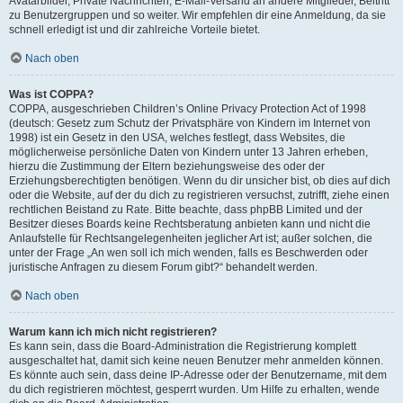
Avatarbilder, Private Nachrichten, E-Mail-Versand an andere Mitglieder, Beitritt
zu Benutzergruppen und so weiter. Wir empfehlen dir eine Anmeldung, da sie
schnell erledigt ist und dir zahlreiche Vorteile bietet.
Nach oben
Was ist COPPA?
COPPA, ausgeschrieben Children’s Online Privacy Protection Act of 1998
(deutsch: Gesetz zum Schutz der Privatsphäre von Kindern im Internet von
1998) ist ein Gesetz in den USA, welches festlegt, dass Websites, die
möglicherweise persönliche Daten von Kindern unter 13 Jahren erheben,
hierzu die Zustimmung der Eltern beziehungsweise des oder der
Erziehungsberechtigten benötigen. Wenn du dir unsicher bist, ob dies auf dich
oder die Website, auf der du dich zu registrieren versuchst, zutrifft, ziehe einen
rechtlichen Beistand zu Rate. Bitte beachte, dass phpBB Limited und der
Besitzer dieses Boards keine Rechtsberatung anbieten kann und nicht die
Anlaufstelle für Rechtsangelegenheiten jeglicher Art ist; außer solchen, die
unter der Frage „An wen soll ich mich wenden, falls es Beschwerden oder
juristische Anfragen zu diesem Forum gibt?“ behandelt werden.
Nach oben
Warum kann ich mich nicht registrieren?
Es kann sein, dass die Board-Administration die Registrierung komplett
ausgeschaltet hat, damit sich keine neuen Benutzer mehr anmelden können.
Es könnte auch sein, dass deine IP-Adresse oder der Benutzername, mit dem
du dich registrieren möchtest, gesperrt wurden. Um Hilfe zu erhalten, wende