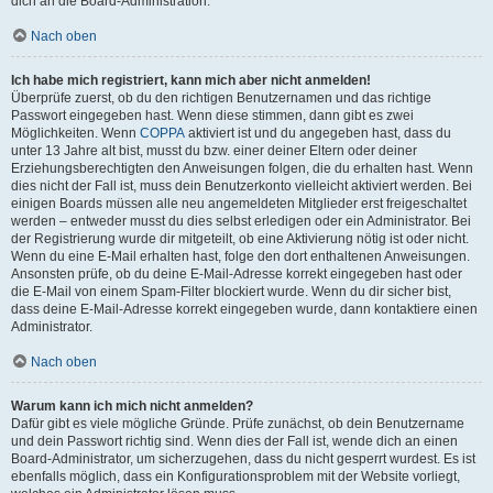
dich an die Board-Administration.
Nach oben
Ich habe mich registriert, kann mich aber nicht anmelden!
Überprüfe zuerst, ob du den richtigen Benutzernamen und das richtige
Passwort eingegeben hast. Wenn diese stimmen, dann gibt es zwei
Möglichkeiten. Wenn
COPPA
aktiviert ist und du angegeben hast, dass du
unter 13 Jahre alt bist, musst du bzw. einer deiner Eltern oder deiner
Erziehungsberechtigten den Anweisungen folgen, die du erhalten hast. Wenn
dies nicht der Fall ist, muss dein Benutzerkonto vielleicht aktiviert werden. Bei
einigen Boards müssen alle neu angemeldeten Mitglieder erst freigeschaltet
werden – entweder musst du dies selbst erledigen oder ein Administrator. Bei
der Registrierung wurde dir mitgeteilt, ob eine Aktivierung nötig ist oder nicht.
Wenn du eine E-Mail erhalten hast, folge den dort enthaltenen Anweisungen.
Ansonsten prüfe, ob du deine E-Mail-Adresse korrekt eingegeben hast oder
die E-Mail von einem Spam-Filter blockiert wurde. Wenn du dir sicher bist,
dass deine E-Mail-Adresse korrekt eingegeben wurde, dann kontaktiere einen
Administrator.
Nach oben
Warum kann ich mich nicht anmelden?
Dafür gibt es viele mögliche Gründe. Prüfe zunächst, ob dein Benutzername
und dein Passwort richtig sind. Wenn dies der Fall ist, wende dich an einen
Board-Administrator, um sicherzugehen, dass du nicht gesperrt wurdest. Es ist
ebenfalls möglich, dass ein Konfigurationsproblem mit der Website vorliegt,