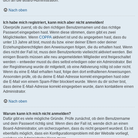
dich an die Board-Administration.
Nach oben
Ich habe mich registriert, kann mich aber nicht anmelden!
Überprüfe zuerst, ob du den richtigen Benutzernamen und das richtige
Passwort eingegeben hast. Wenn diese stimmen, dann gibt es zwei
Möglichkeiten. Wenn
COPPA
aktiviert ist und du angegeben hast, dass du
unter 13 Jahre alt bist, musst du bzw. einer deiner Eltern oder deiner
Erziehungsberechtigten den Anweisungen folgen, die du erhalten hast. Wenn
dies nicht der Fall ist, muss dein Benutzerkonto vielleicht aktiviert werden. Bei
einigen Boards müssen alle neu angemeldeten Mitglieder erst freigeschaltet
werden – entweder musst du dies selbst erledigen oder ein Administrator. Bei
der Registrierung wurde dir mitgeteilt, ob eine Aktivierung nötig ist oder nicht.
Wenn du eine E-Mail erhalten hast, folge den dort enthaltenen Anweisungen.
Ansonsten prüfe, ob du deine E-Mail-Adresse korrekt eingegeben hast oder
die E-Mail von einem Spam-Filter blockiert wurde. Wenn du dir sicher bist,
dass deine E-Mail-Adresse korrekt eingegeben wurde, dann kontaktiere einen
Administrator.
Nach oben
Warum kann ich mich nicht anmelden?
Dafür gibt es viele mögliche Gründe. Prüfe zunächst, ob dein Benutzername
und dein Passwort richtig sind. Wenn dies der Fall ist, wende dich an einen
Board-Administrator, um sicherzugehen, dass du nicht gesperrt wurdest. Es ist
ebenfalls möglich, dass ein Konfigurationsproblem mit der Website vorliegt,