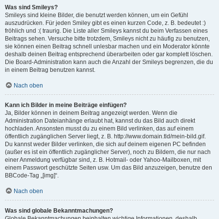
Was sind Smileys?
Smileys sind kleine Bilder, die benutzt werden können, um ein Gefühl
auszudrücken. Für jeden Smiley gibt es einen kurzen Code, z. B. bedeutet :)
fröhlich und :( traurig. Die Liste aller Smileys kannst du beim Verfassen eines
Beitrags sehen. Versuche bitte trotzdem, Smileys nicht zu häufig zu benutzen,
sie können einen Beitrag schnell unlesbar machen und ein Moderator könnte
deshalb deinen Beitrag entsprechend überarbeiten oder gar komplett löschen.
Die Board-Administration kann auch die Anzahl der Smileys begrenzen, die du
in einem Beitrag benutzen kannst.
Nach oben
Kann ich Bilder in meine Beiträge einfügen?
Ja, Bilder können in deinem Beitrag angezeigt werden. Wenn die
Administration Dateianhänge erlaubt hat, kannst du das Bild auch direkt
hochladen. Ansonsten musst du zu einem Bild verlinken, das auf einem
öffentlich zugänglichen Server liegt, z. B. http://www.domain.tld/mein-bild.gif.
Du kannst weder Bilder verlinken, die sich auf deinem eigenen PC befinden
(außer es ist ein öffentlich zugänglicher Server), noch zu Bildern, die nur nach
einer Anmeldung verfügbar sind, z. B. Hotmail- oder Yahoo-Mailboxen, mit
einem Passwort geschützte Seiten usw. Um das Bild anzuzeigen, benutze den
BBCode-Tag „[img]“.
Nach oben
Was sind globale Bekanntmachungen?
Globale Bekanntmachungen beinhalten wichtige Informationen, deshalb