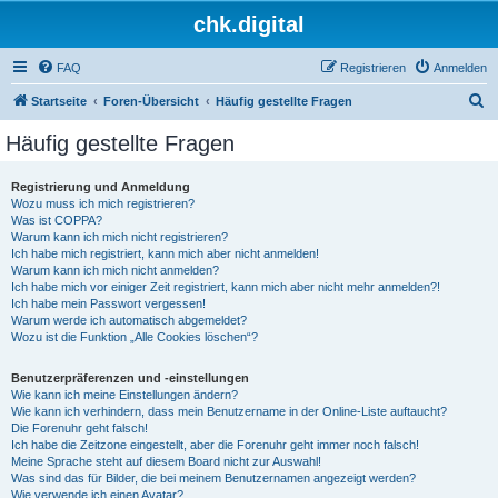
chk.digital
FAQ
Registrieren
Anmelden
S
Startseite
Foren-Übersicht
Häufig gestellte Fragen
u
Häufig gestellte Fragen
c
h
Registrierung und Anmeldung
Wozu muss ich mich registrieren?
e
Was ist COPPA?
Warum kann ich mich nicht registrieren?
Ich habe mich registriert, kann mich aber nicht anmelden!
Warum kann ich mich nicht anmelden?
Ich habe mich vor einiger Zeit registriert, kann mich aber nicht mehr anmelden?!
Ich habe mein Passwort vergessen!
Warum werde ich automatisch abgemeldet?
Wozu ist die Funktion „Alle Cookies löschen“?
Benutzerpräferenzen und -einstellungen
Wie kann ich meine Einstellungen ändern?
Wie kann ich verhindern, dass mein Benutzername in der Online-Liste auftaucht?
Die Forenuhr geht falsch!
Ich habe die Zeitzone eingestellt, aber die Forenuhr geht immer noch falsch!
Meine Sprache steht auf diesem Board nicht zur Auswahl!
Was sind das für Bilder, die bei meinem Benutzernamen angezeigt werden?
Wie verwende ich einen Avatar?