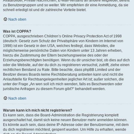
Avatarbilder, Private Nachrichten, E-Mail-Versand an andere Mitglieder, Beitritt
zu Benutzergruppen und so weiter. Wir empfehlen dir eine Anmeldung, da sie
schnell erledigt ist und dir zahlreiche Vorteile bietet.
Nach oben
Was ist COPPA?
COPPA, ausgeschrieben Children’s Online Privacy Protection Act of 1998
(deutsch: Gesetz zum Schutz der Privatsphäre von Kindern im Internet von
1998) ist ein Gesetz in den USA, welches festlegt, dass Websites, die
möglicherweise persönliche Daten von Kindern unter 13 Jahren erheben,
hierzu die Zustimmung der Eltern beziehungsweise des oder der
Erziehungsberechtigten benötigen. Wenn du dir unsicher bist, ob dies auf dich
oder die Website, auf der du dich zu registrieren versuchst, zutrifft, ziehe einen
rechtlichen Beistand zu Rate. Bitte beachte, dass phpBB Limited und der
Besitzer dieses Boards keine Rechtsberatung anbieten kann und nicht die
Anlaufstelle für Rechtsangelegenheiten jeglicher Art ist; außer solchen, die
unter der Frage „An wen soll ich mich wenden, falls es Beschwerden oder
juristische Anfragen zu diesem Forum gibt?“ behandelt werden.
Nach oben
Warum kann ich mich nicht registrieren?
Es kann sein, dass die Board-Administration die Registrierung komplett
ausgeschaltet hat, damit sich keine neuen Benutzer mehr anmelden können.
Es könnte auch sein, dass deine IP-Adresse oder der Benutzername, mit dem
du dich registrieren möchtest, gesperrt wurden. Um Hilfe zu erhalten, wende