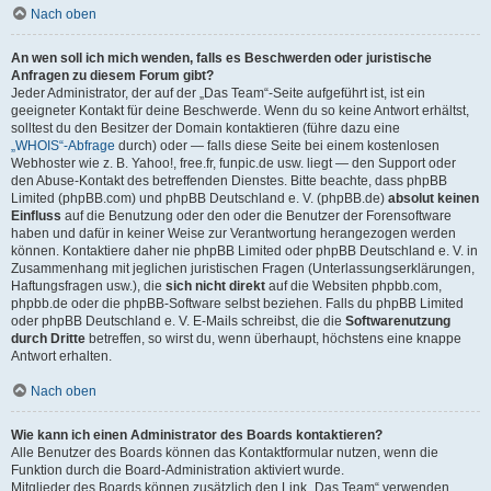
Nach oben
An wen soll ich mich wenden, falls es Beschwerden oder juristische
Anfragen zu diesem Forum gibt?
Jeder Administrator, der auf der „Das Team“-Seite aufgeführt ist, ist ein
geeigneter Kontakt für deine Beschwerde. Wenn du so keine Antwort erhältst,
solltest du den Besitzer der Domain kontaktieren (führe dazu eine
„WHOIS“-Abfrage
durch) oder — falls diese Seite bei einem kostenlosen
Webhoster wie z. B. Yahoo!, free.fr, funpic.de usw. liegt — den Support oder
den Abuse-Kontakt des betreffenden Dienstes. Bitte beachte, dass phpBB
Limited (phpBB.com) und phpBB Deutschland e. V. (phpBB.de)
absolut keinen
Einfluss
auf die Benutzung oder den oder die Benutzer der Forensoftware
haben und dafür in keiner Weise zur Verantwortung herangezogen werden
können. Kontaktiere daher nie phpBB Limited oder phpBB Deutschland e. V. in
Zusammenhang mit jeglichen juristischen Fragen (Unterlassungserklärungen,
Haftungsfragen usw.), die
sich nicht direkt
auf die Websiten phpbb.com,
phpbb.de oder die phpBB-Software selbst beziehen. Falls du phpBB Limited
oder phpBB Deutschland e. V. E-Mails schreibst, die die
Softwarenutzung
durch Dritte
betreffen, so wirst du, wenn überhaupt, höchstens eine knappe
Antwort erhalten.
Nach oben
Wie kann ich einen Administrator des Boards kontaktieren?
Alle Benutzer des Boards können das Kontaktformular nutzen, wenn die
Funktion durch die Board-Administration aktiviert wurde.
Mitglieder des Boards können zusätzlich den Link „Das Team“ verwenden.