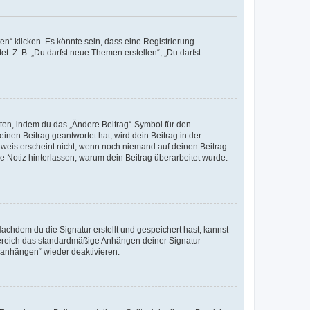
n“ klicken. Es könnte sein, dass eine Registrierung
t. Z. B. „Du darfst neue Themen erstellen“, „Du darfst
iten, indem du das „Ändere Beitrag“-Symbol für den
inen Beitrag geantwortet hat, wird dein Beitrag in der
nweis erscheint nicht, wenn noch niemand auf deinen Beitrag
ne Notiz hinterlassen, warum dein Beitrag überarbeitet wurde.
chdem du die Signatur erstellt und gespeichert hast, kannst
Bereich das standardmäßige Anhängen deiner Signatur
r anhängen“ wieder deaktivieren.