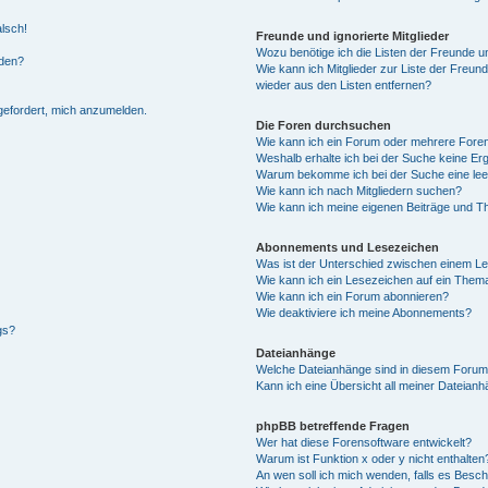
alsch!
Freunde und ignorierte Mitglieder
Wozu benötige ich die Listen der Freunde un
rden?
Wie kann ich Mitglieder zur Liste der Freund
wieder aus den Listen entfernen?
fgefordert, mich anzumelden.
Die Foren durchsuchen
Wie kann ich ein Forum oder mehrere For
Weshalb erhalte ich bei der Suche keine Er
Warum bekomme ich bei der Suche eine lee
Wie kann ich nach Mitgliedern suchen?
Wie kann ich meine eigenen Beiträge und T
Abonnements und Lesezeichen
Was ist der Unterschied zwischen einem L
Wie kann ich ein Lesezeichen auf ein Them
Wie kann ich ein Forum abonnieren?
Wie deaktiviere ich meine Abonnements?
gs?
Dateianhänge
Welche Dateianhänge sind in diesem Forum
Kann ich eine Übersicht all meiner Dateian
phpBB betreffende Fragen
Wer hat diese Forensoftware entwickelt?
Warum ist Funktion x oder y nicht enthalten
An wen soll ich mich wenden, falls es Besc