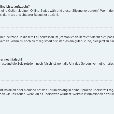
ine-Liste auftaucht?
n eine Option „Meinen Online-Status während dieser Sitzung verbergen“. Wenn du d
st dann als unsichtbarer Besucher gezählt.
en Zeitzone. In diesem Fall solltest du im „Persönlichen Bereich“ die für dich passe
den. Wenn du noch nicht registriert bist, ist dies ein guter Grund, dies jetzt zu tun
mer noch falsch!
t hast und die Zeit trotzdem noch falsch ist, geht die Uhr des Servers vermutlich fal
t installiert oder niemand hat das Forum bislang in deine Sprache übersetzt. Frag
, würden wir uns freuen, wenn du es übersetzen würdest. Weitere Informationen dazu