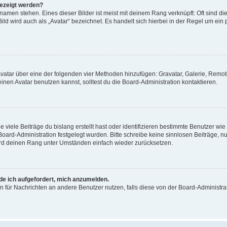
gezeigt werden?
amen stehen. Eines dieser Bilder ist meist mit deinem Rang verknüpft: Oft sind di
ld wird auch als „Avatar“ bezeichnet. Es handelt sich hierbei in der Regel um ein
 Avatar über eine der folgenden vier Methoden hinzufügen: Gravatar, Galerie, Rem
en Avatar benutzen kannst, solltest du die Board-Administration kontaktieren.
viele Beiträge du bislang erstellt hast oder identifizieren bestimmte Benutzer w
 Board-Administration festgelegt wurden. Bitte schreibe keine sinnlosen Beiträge
wird deinen Rang unter Umständen einfach wieder zurücksetzen.
rde ich aufgefordert, mich anzumelden.
ion für Nachrichten an andere Benutzer nutzen, falls diese von der Board-Administ