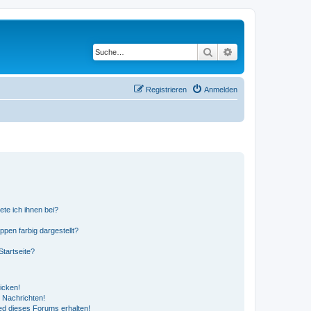
Suche
Erweiterte Suche
Registrieren
Anmelden
ete ich ihnen bei?
en farbig dargestellt?
tartseite?
icken!
 Nachrichten!
ed dieses Forums erhalten!