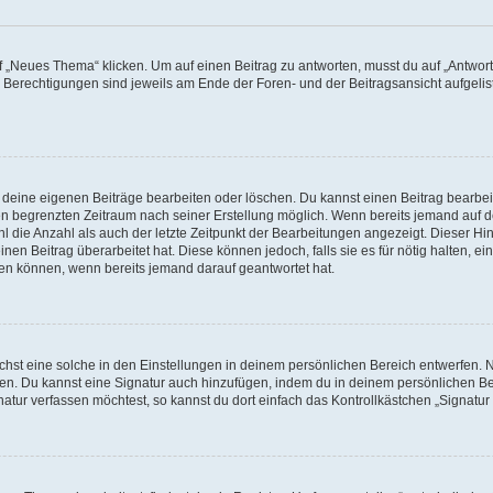
„Neues Thema“ klicken. Um auf einen Beitrag zu antworten, musst du auf „Antworte
e Berechtigungen sind jeweils am Ende der Foren- und der Beitragsansicht aufgeliste
r deine eigenen Beiträge bearbeiten oder löschen. Du kannst einen Beitrag bearbe
inen begrenzten Zeitraum nach seiner Erstellung möglich. Wenn bereits jemand auf de
 die Anzahl als auch der letzte Zeitpunkt der Bearbeitungen angezeigt. Dieser Hi
en Beitrag überarbeitet hat. Diese können jedoch, falls sie es für nötig halten, ei
hen können, wenn bereits jemand darauf geantwortet hat.
st eine solche in den Einstellungen in deinem persönlichen Bereich entwerfen. Na
eren. Du kannst eine Signatur auch hinzufügen, indem du in deinem persönlichen 
atur verfassen möchtest, so kannst du dort einfach das Kontrollkästchen „Signatu