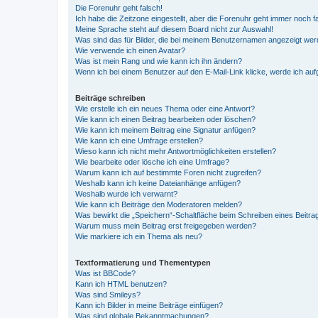
Die Forenuhr geht falsch!
Ich habe die Zeitzone eingestellt, aber die Forenuhr geht immer noch f
Meine Sprache steht auf diesem Board nicht zur Auswahl!
Was sind das für Bilder, die bei meinem Benutzernamen angezeigt we
Wie verwende ich einen Avatar?
Was ist mein Rang und wie kann ich ihn ändern?
Wenn ich bei einem Benutzer auf den E-Mail-Link klicke, werde ich au
Beiträge schreiben
Wie erstelle ich ein neues Thema oder eine Antwort?
Wie kann ich einen Beitrag bearbeiten oder löschen?
Wie kann ich meinem Beitrag eine Signatur anfügen?
Wie kann ich eine Umfrage erstellen?
Wieso kann ich nicht mehr Antwortmöglichkeiten erstellen?
Wie bearbeite oder lösche ich eine Umfrage?
Warum kann ich auf bestimmte Foren nicht zugreifen?
Weshalb kann ich keine Dateianhänge anfügen?
Weshalb wurde ich verwarnt?
Wie kann ich Beiträge den Moderatoren melden?
Was bewirkt die „Speichern“-Schaltfläche beim Schreiben eines Beitra
Warum muss mein Beitrag erst freigegeben werden?
Wie markiere ich ein Thema als neu?
Textformatierung und Thementypen
Was ist BBCode?
Kann ich HTML benutzen?
Was sind Smileys?
Kann ich Bilder in meine Beiträge einfügen?
Was sind globale Bekanntmachungen?