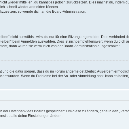
 nicht wieder mitteilen, du kannst es jedoch zurücksetzen. Dies machst du, indem 
 dich schnell wieder anmelden können.
ückzusetzen, so wende dich an die Board-Administration.
en“ nicht auswählst, wirst du nur für eine Sitzung angemeldet. Dies verhindert 
leiben“ beim Anmelden auswählen. Dies ist nicht empfehlenswert, wenn du dich an
 steht, dann wurde sie vermutlich von der Board-Administration ausgeschaltet.
 hat und die dafür sorgen, dass du im Forum angemeldet bleibst. Außerdem ermögli
tiviert wurden. Wenn du Probleme bei der An- oder Abmeldung hast, kann es helfen
n in der Datenbank des Boards gespeichert. Um diese zu ändern, gehe in den „Persö
nst du alle deine Einstellungen ändern.