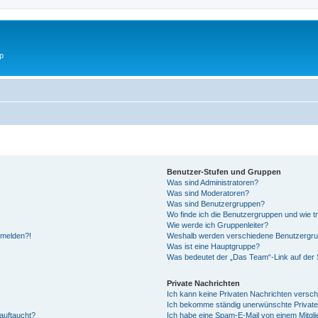
p
Benutzer-Stufen und Gruppen
Was sind Administratoren?
Was sind Moderatoren?
Was sind Benutzergruppen?
Wo finde ich die Benutzergruppen und wie tr
Wie werde ich Gruppenleiter?
anmelden?!
Weshalb werden verschiedene Benutzergrupp
Was ist eine Hauptgruppe?
Was bedeutet der „Das Team“-Link auf der S
Private Nachrichten
Ich kann keine Privaten Nachrichten versch
Ich bekomme ständig unerwünschte Private
auftaucht?
Ich habe eine Spam-E-Mail von einem Mitgli