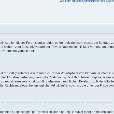
Wie kann ich einen Administrator des Board
istration dieses Forums entscheidet, ob du registriert sein musst, um Beiträge zu s
ung stehen: zum Beispiel Avatarbilder, Private Nachrichten, E-Mail-Versand an ander
 zahlreiche Vorteile bietet.
t of 1998 (deutsch: Gesetz zum Schutz der Privatsphäre von Kindern im Internet vo
unter 13 Jahren erheben, hierzu die Zustimmung der Eltern beziehungsweise des o
h zu registrieren versuchst, zutrifft, ziehe einen rechtlichen Beistand zu Rate. Bit
für Rechtsangelegenheiten jeglicher Art ist; außer solchen, die unter der Frage „
.
g komplett ausgeschaltet hat, damit sich keine neuen Benutzer mehr anmelden könn