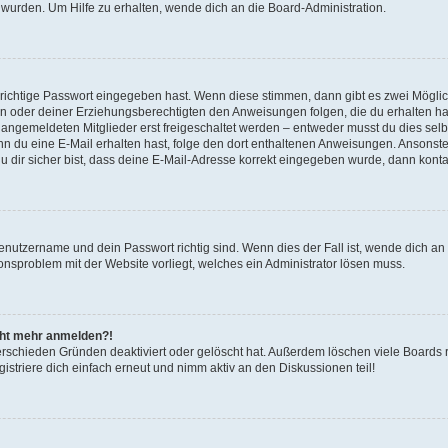
 wurden. Um Hilfe zu erhalten, wende dich an die Board-Administration.
 richtige Passwort eingegeben hast. Wenn diese stimmen, dann gibt es zwei Mögl
tern oder deiner Erziehungsberechtigten den Anweisungen folgen, die du erhalten ha
u angemeldeten Mitglieder erst freigeschaltet werden – entweder musst du dies selbs
. Wenn du eine E-Mail erhalten hast, folge den dort enthaltenen Anweisungen. Ansons
 dir sicher bist, dass deine E-Mail-Adresse korrekt eingegeben wurde, dann kontak
Benutzername und dein Passwort richtig sind. Wenn dies der Fall ist, wende dich a
ionsproblem mit der Website vorliegt, welches ein Administrator lösen muss.
icht mehr anmelden?!
erschieden Gründen deaktiviert oder gelöscht hat. Außerdem löschen viele Boards r
triere dich einfach erneut und nimm aktiv an den Diskussionen teil!