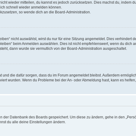
 nicht wieder mitteilen, du kannst es jedoch zurücksetzen. Dies machst du, indem 
 dich schnell wieder anmelden können.
ückzusetzen, so wende dich an die Board-Administration.
en“ nicht auswählst, wirst du nur für eine Sitzung angemeldet. Dies verhindert 
leiben“ beim Anmelden auswählen. Dies ist nicht empfehlenswert, wenn du dich an
 steht, dann wurde sie vermutlich von der Board-Administration ausgeschaltet.
 hat und die dafür sorgen, dass du im Forum angemeldet bleibst. Außerdem ermögli
tiviert wurden. Wenn du Probleme bei der An- oder Abmeldung hast, kann es helfen
n in der Datenbank des Boards gespeichert. Um diese zu ändern, gehe in den „Persö
nst du alle deine Einstellungen ändern.