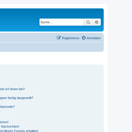
Suche
Erweiterte Suche
Registrieren
Anmelden
ete ich ihnen bei?
en farbig dargestellt?
tartseite?
icken!
 Nachrichten!
ed dieses Forums erhalten!