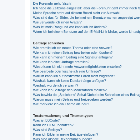
Die Forenuhr geht falsch!
Ich habe die Zeitzone eingestellt, aber die Forenuhr geht immer noch f
Meine Sprache steht auf diesem Board nicht zur Auswahl!
Was sind das für Bilder, die bei meinem Benutzernamen angezeigt we
Wie verwende ich einen Avatar?
Was ist mein Rang und wie kann ich ihn ändern?
Wenn ich bei einem Benutzer auf den E-Mail-Link klicke, werde ich au
Beiträge schreiben
Wie erstelle ich ein neues Thema oder eine Antwort?
Wie kann ich einen Beitrag bearbeiten oder löschen?
Wie kann ich meinem Beitrag eine Signatur anfügen?
Wie kann ich eine Umfrage erstellen?
Wieso kann ich nicht mehr Antwortmöglichkeiten erstellen?
Wie bearbeite oder lösche ich eine Umfrage?
Warum kann ich auf bestimmte Foren nicht zugreifen?
Weshalb kann ich keine Dateianhänge anfügen?
Weshalb wurde ich verwarnt?
Wie kann ich Beiträge den Moderatoren melden?
Was bewirkt die „Speichern“-Schaltfläche beim Schreiben eines Beitra
Warum muss mein Beitrag erst freigegeben werden?
Wie markiere ich ein Thema als neu?
Textformatierung und Thementypen
Was ist BBCode?
Kann ich HTML benutzen?
Was sind Smileys?
Kann ich Bilder in meine Beiträge einfügen?
Was sind globale Bekanntmachungen?