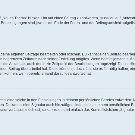
„Neues Thema“ klicken. Um auf einen Beitrag zu antworten, musst du auf „Antworte
e Berechtigungen sind jeweils am Ende der Foren- und der Beitragsansicht aufgeliste
r deine eigenen Beiträge bearbeiten oder löschen. Du kannst einen Beitrag bearbe
inen begrenzten Zeitraum nach seiner Erstellung möglich. Wenn bereits jemand auf de
 die Anzahl als auch der letzte Zeitpunkt der Bearbeitungen angezeigt. Dieser Hi
en Beitrag überarbeitet hat. Diese können jedoch, falls sie es für nötig halten, ei
hen können, wenn bereits jemand darauf geantwortet hat.
st eine solche in den Einstellungen in deinem persönlichen Bereich entwerfen. Na
eren. Du kannst eine Signatur auch hinzufügen, indem du in deinem persönlichen 
atur verfassen möchtest, so kannst du dort einfach das Kontrollkästchen „Signatu