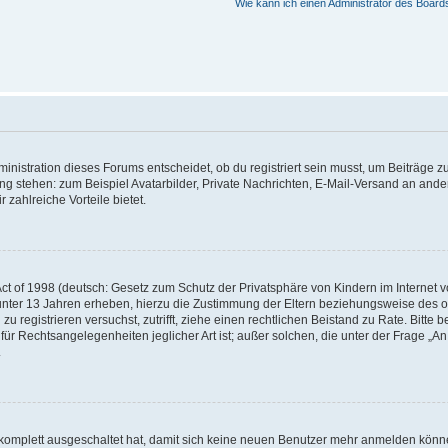
Wie kann ich einen Administrator des Board
istration dieses Forums entscheidet, ob du registriert sein musst, um Beiträge zu s
ung stehen: zum Beispiel Avatarbilder, Private Nachrichten, E-Mail-Versand an ander
 zahlreiche Vorteile bietet.
t of 1998 (deutsch: Gesetz zum Schutz der Privatsphäre von Kindern im Internet vo
unter 13 Jahren erheben, hierzu die Zustimmung der Eltern beziehungsweise des o
h zu registrieren versuchst, zutrifft, ziehe einen rechtlichen Beistand zu Rate. Bit
für Rechtsangelegenheiten jeglicher Art ist; außer solchen, die unter der Frage „
.
g komplett ausgeschaltet hat, damit sich keine neuen Benutzer mehr anmelden könn