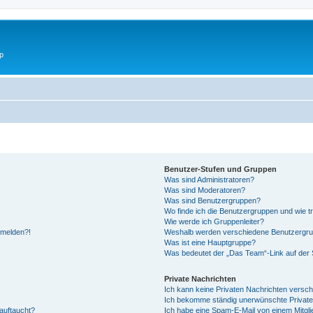
p
Benutzer-Stufen und Gruppen
Was sind Administratoren?
Was sind Moderatoren?
Was sind Benutzergruppen?
Wo finde ich die Benutzergruppen und wie tr
Wie werde ich Gruppenleiter?
anmelden?!
Weshalb werden verschiedene Benutzergrupp
Was ist eine Hauptgruppe?
Was bedeutet der „Das Team“-Link auf der S
Private Nachrichten
Ich kann keine Privaten Nachrichten versch
Ich bekomme ständig unerwünschte Private
auftaucht?
Ich habe eine Spam-E-Mail von einem Mitgli