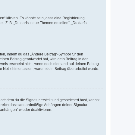
n“ klicken. Es könnte sein, dass eine Registrierung
t. Z. B. „Du darfst neue Themen erstellen“, „Du darfst
iten, indem du das „Ändere Beitrag“-Symbol für den
inen Beitrag geantwortet hat, wird dein Beitrag in der
nweis erscheint nicht, wenn noch niemand auf deinen Beitrag
ne Notiz hinterlassen, warum dein Beitrag überarbeitet wurde.
chdem du die Signatur erstellt und gespeichert hast, kannst
Bereich das standardmäßige Anhängen deiner Signatur
r anhängen“ wieder deaktivieren.