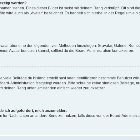
gezeigt werden?
amen stehen. Eines dieser Bilder ist meist mit deinem Rang verknüpft: Oft sind di
ld wird auch als „Avatar“ bezeichnet. Es handelt sich hierbei in der Regel um ein
 Avatar über eine der folgenden vier Methoden hinzufügen: Gravatar, Galerie, Rem
en Avatar benutzen kannst, solltest du die Board-Administration kontaktieren.
viele Beiträge du bislang erstellt hast oder identifizieren bestimmte Benutzer w
 Board-Administration festgelegt wurden. Bitte schreibe keine sinnlosen Beiträge
wird deinen Rang unter Umständen einfach wieder zurücksetzen.
rde ich aufgefordert, mich anzumelden.
ion für Nachrichten an andere Benutzer nutzen, falls diese von der Board-Administ