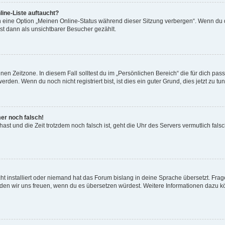
ine-Liste auftaucht?
n eine Option „Meinen Online-Status während dieser Sitzung verbergen“. Wenn du d
st dann als unsichtbarer Besucher gezählt.
en Zeitzone. In diesem Fall solltest du im „Persönlichen Bereich“ die für dich passe
den. Wenn du noch nicht registriert bist, ist dies ein guter Grund, dies jetzt zu tun
mer noch falsch!
t hast und die Zeit trotzdem noch falsch ist, geht die Uhr des Servers vermutlich fal
t installiert oder niemand hat das Forum bislang in deine Sprache übersetzt. Frag
, würden wir uns freuen, wenn du es übersetzen würdest. Weitere Informationen dazu