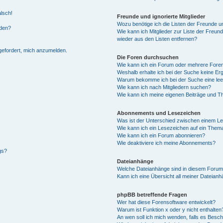
alsch!
Freunde und ignorierte Mitglieder
Wozu benötige ich die Listen der Freunde un
rden?
Wie kann ich Mitglieder zur Liste der Freund
wieder aus den Listen entfernen?
fgefordert, mich anzumelden.
Die Foren durchsuchen
Wie kann ich ein Forum oder mehrere For
Weshalb erhalte ich bei der Suche keine Er
Warum bekomme ich bei der Suche eine lee
Wie kann ich nach Mitgliedern suchen?
Wie kann ich meine eigenen Beiträge und T
Abonnements und Lesezeichen
Was ist der Unterschied zwischen einem L
Wie kann ich ein Lesezeichen auf ein Them
Wie kann ich ein Forum abonnieren?
Wie deaktiviere ich meine Abonnements?
gs?
Dateianhänge
Welche Dateianhänge sind in diesem Forum
Kann ich eine Übersicht all meiner Dateian
phpBB betreffende Fragen
Wer hat diese Forensoftware entwickelt?
Warum ist Funktion x oder y nicht enthalten
An wen soll ich mich wenden, falls es Besc