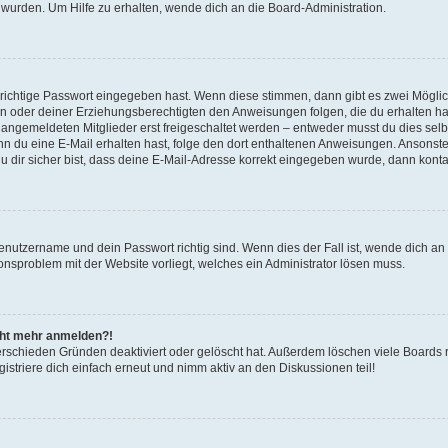
 wurden. Um Hilfe zu erhalten, wende dich an die Board-Administration.
 richtige Passwort eingegeben hast. Wenn diese stimmen, dann gibt es zwei Mögl
tern oder deiner Erziehungsberechtigten den Anweisungen folgen, die du erhalten ha
u angemeldeten Mitglieder erst freigeschaltet werden – entweder musst du dies selbs
. Wenn du eine E-Mail erhalten hast, folge den dort enthaltenen Anweisungen. Ansons
 dir sicher bist, dass deine E-Mail-Adresse korrekt eingegeben wurde, dann kontak
Benutzername und dein Passwort richtig sind. Wenn dies der Fall ist, wende dich a
ionsproblem mit der Website vorliegt, welches ein Administrator lösen muss.
icht mehr anmelden?!
erschieden Gründen deaktiviert oder gelöscht hat. Außerdem löschen viele Boards r
triere dich einfach erneut und nimm aktiv an den Diskussionen teil!