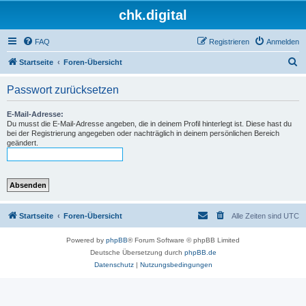
chk.digital
FAQ
Registrieren
Anmelden
S
Startseite
Foren-Übersicht
u
Passwort zurücksetzen
c
h
E-Mail-Adresse:
Du musst die E-Mail-Adresse angeben, die in deinem Profil hinterlegt ist. Diese hast du
e
bei der Registrierung angegeben oder nachträglich in deinem persönlichen Bereich
geändert.
Startseite
Foren-Übersicht
Alle Zeiten sind
UTC
Powered by
phpBB
® Forum Software © phpBB Limited
Deutsche Übersetzung durch
phpBB.de
Datenschutz
|
Nutzungsbedingungen