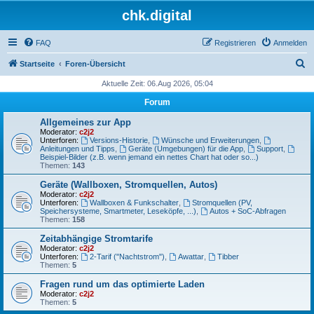
chk.digital
FAQ
Registrieren
Anmelden
S
Startseite
Foren-Übersicht
u
Aktuelle Zeit: 06.Aug 2026, 05:04
c
Forum
h
Allgemeines zur App
e
Moderator:
c2j2
Unterforen:
Versions-Historie
,
Wünsche und Erweiterungen
,
Anleitungen und Tipps
,
Geräte (Umgebungen) für die App
,
Support
,
Beispiel-Bilder (z.B. wenn jemand ein nettes Chart hat oder so...)
Themen:
143
Geräte (Wallboxen, Stromquellen, Autos)
Moderator:
c2j2
Unterforen:
Wallboxen & Funkschalter
,
Stromquellen (PV,
Speichersysteme, Smartmeter, Leseköpfe, ...)
,
Autos + SoC-Abfragen
Themen:
158
Zeitabhängige Stromtarife
Moderator:
c2j2
Unterforen:
2-Tarif ("Nachtstrom")
,
Awattar
,
Tibber
Themen:
5
Fragen rund um das optimierte Laden
Moderator:
c2j2
Themen:
5