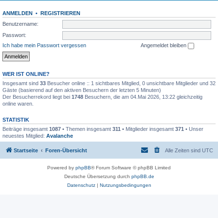
ANMELDEN
•
REGISTRIEREN
Benutzername:
Passwort:
Ich habe mein Passwort vergessen
Angemeldet bleiben
WER IST ONLINE?
Insgesamt sind
33
Besucher online :: 1 sichtbares Mitglied, 0 unsichtbare Mitglieder und 32
Gäste (basierend auf den aktiven Besuchern der letzten 5 Minuten)
Der Besucherrekord liegt bei
1748
Besuchern, die am 04.Mai 2026, 13:22 gleichzeitig
online waren.
STATISTIK
Beiträge insgesamt
1087
• Themen insgesamt
311
• Mitglieder insgesamt
371
• Unser
neuestes Mitglied:
Avalanche
Startseite
Foren-Übersicht
Alle Zeiten sind
UTC
Powered by
phpBB
® Forum Software © phpBB Limited
Deutsche Übersetzung durch
phpBB.de
Datenschutz
|
Nutzungsbedingungen