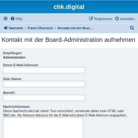
chk.digital
FAQ
Registrieren
Anmelden
S
Startseite
Foren-Übersicht
Kontakt mit der Board-Administration aufnehmen
u
Kontakt mit der Board-Administration aufnehmen
c
h
Empfänger:
Administrator
e
Deine E-Mail-Adresse:
Dein Name:
Betreff:
Nachrichtentext:
Diese Nachricht wird als reiner Text verschickt, verwende daher kein HTML oder
BBCode. Als Antwort-Adresse für die E-Mail wird deine E-Mail-Adresse angegeben.