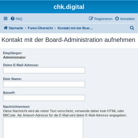
chk.digital
FAQ
Registrieren
Anmelden
S
Startseite
Foren-Übersicht
Kontakt mit der Board-Administration aufnehmen
u
Kontakt mit der Board-Administration aufnehmen
c
h
Empfänger:
Administrator
e
Deine E-Mail-Adresse:
Dein Name:
Betreff:
Nachrichtentext:
Diese Nachricht wird als reiner Text verschickt, verwende daher kein HTML oder
BBCode. Als Antwort-Adresse für die E-Mail wird deine E-Mail-Adresse angegeben.