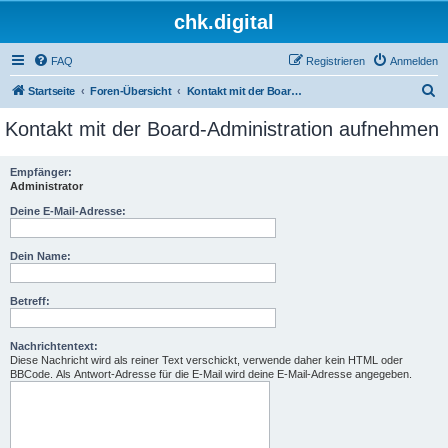
chk.digital
FAQ
Registrieren
Anmelden
S
Startseite
Foren-Übersicht
Kontakt mit der Board-Administration aufnehmen
u
Kontakt mit der Board-Administration aufnehmen
c
h
Empfänger:
Administrator
e
Deine E-Mail-Adresse:
Dein Name:
Betreff:
Nachrichtentext:
Diese Nachricht wird als reiner Text verschickt, verwende daher kein HTML oder
BBCode. Als Antwort-Adresse für die E-Mail wird deine E-Mail-Adresse angegeben.