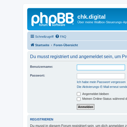
chk.digital
Über meine Wallbox-Steuerungs-Ap
Schnellzugriff
FAQ
Startseite
Foren-Übersicht
Du musst registriert und angemeldet sein, um P
Benutzername:
Passwort:
Ich habe mein Passwort vergessen
Die Aktivierungs-E-Mail erneut send
Angemeldet bleiben
Meinen Online-Status während d
REGISTRIEREN
Du musst in diesem Forum registriert sein, um dich anmelden zu