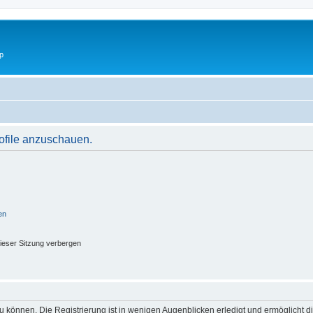
p
rofile anzuschauen.
en
ieser Sitzung verbergen
 können. Die Registrierung ist in wenigen Augenblicken erledigt und ermöglicht di