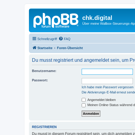
chk.digital
Über meine Wallbox-Steuerungs-Ap
Schnellzugriff
FAQ
Startseite
Foren-Übersicht
Du musst registriert und angemeldet sein, um P
Benutzername:
Passwort:
Ich habe mein Passwort vergessen
Die Aktivierungs-E-Mail erneut send
Angemeldet bleiben
Meinen Online-Status während d
REGISTRIEREN
Du musst in diesem Forum registriert sein, um dich anmelden zu