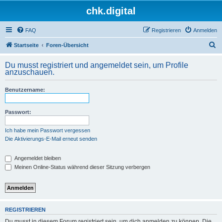
chk.digital
FAQ
Registrieren
Anmelden
S
Startseite
Foren-Übersicht
u
Du musst registriert und angemeldet sein, um Profile
c
anzuschauen.
h
Benutzername:
e
Passwort:
Ich habe mein Passwort vergessen
Die Aktivierungs-E-Mail erneut senden
Angemeldet bleiben
Meinen Online-Status während dieser Sitzung verbergen
REGISTRIEREN
Du musst in diesem Forum registriert sein, um dich anmelden zu können. Die