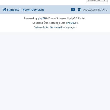
Gehe zu
Startseite
Foren-Übersicht
Alle Zeiten sind
UTC
Powered by
phpBB
® Forum Software © phpBB Limited
Deutsche Übersetzung durch
phpBB.de
Datenschutz
|
Nutzungsbedingungen