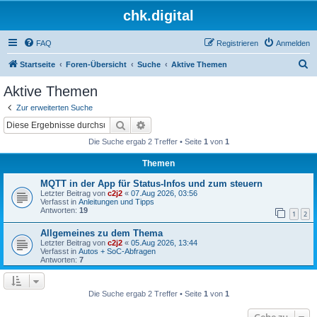
chk.digital
FAQ
Registrieren
Anmelden
S
Startseite
Foren-Übersicht
Suche
Aktive Themen
u
Aktive Themen
c
Zur erweiterten Suche
h
Suche
Erweiterte Suche
e
Die Suche ergab 2 Treffer • Seite
1
von
1
Themen
MQTT in der App für Status-Infos und zum steuern
Letzter Beitrag von
c2j2
«
07.Aug 2026, 03:56
Verfasst in
Anleitungen und Tipps
Antworten:
19
1
2
Allgemeines zu dem Thema
Letzter Beitrag von
c2j2
«
05.Aug 2026, 13:44
Verfasst in
Autos + SoC-Abfragen
Antworten:
7
Die Suche ergab 2 Treffer • Seite
1
von
1