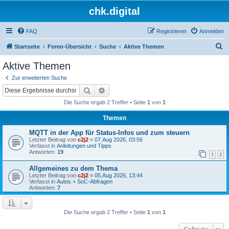
chk.digital
FAQ
Registrieren
Anmelden
S
Startseite
Foren-Übersicht
Suche
Aktive Themen
u
Aktive Themen
c
Zur erweiterten Suche
h
Suche
Erweiterte Suche
e
Die Suche ergab 2 Treffer • Seite
1
von
1
Themen
MQTT in der App für Status-Infos und zum steuern
Letzter Beitrag von
c2j2
«
07.Aug 2026, 03:56
Verfasst in
Anleitungen und Tipps
Antworten:
19
1
2
Allgemeines zu dem Thema
Letzter Beitrag von
c2j2
«
05.Aug 2026, 13:44
Verfasst in
Autos + SoC-Abfragen
Antworten:
7
Die Suche ergab 2 Treffer • Seite
1
von
1