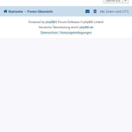
Gehe zu
Startseite
Foren-Übersicht
Alle Zeiten sind
UTC
Powered by
phpBB
® Forum Software © phpBB Limited
Deutsche Übersetzung durch
phpBB.de
Datenschutz
|
Nutzungsbedingungen