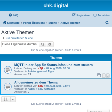
chk.digital
FAQ
Registrieren
Anmelden
S
Startseite
Foren-Übersicht
Suche
Aktive Themen
u
Aktive Themen
c
Zur erweiterten Suche
h
Suche
Erweiterte Suche
e
Die Suche ergab 2 Treffer • Seite
1
von
1
Themen
MQTT in der App für Status-Infos und zum steuern
Letzter Beitrag von
c2j2
«
07.Aug 2026, 03:56
Verfasst in
Anleitungen und Tipps
Antworten:
19
1
2
Allgemeines zu dem Thema
Letzter Beitrag von
c2j2
«
05.Aug 2026, 13:44
Verfasst in
Autos + SoC-Abfragen
Antworten:
7
Die Suche ergab 2 Treffer • Seite
1
von
1