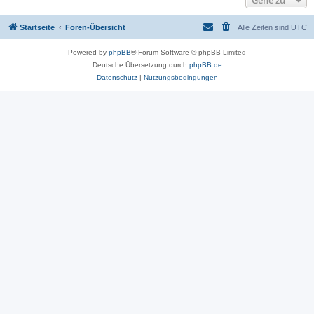
Gehe zu
Startseite
Foren-Übersicht
Alle Zeiten sind
UTC
Powered by
phpBB
® Forum Software © phpBB Limited
Deutsche Übersetzung durch
phpBB.de
Datenschutz
|
Nutzungsbedingungen