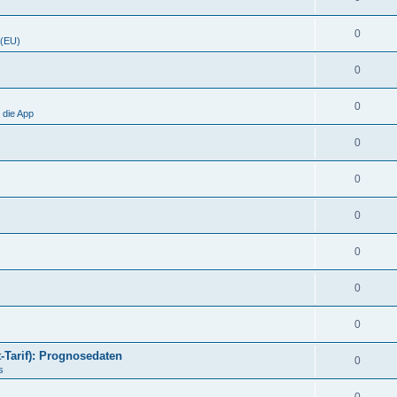
0
 (EU)
0
0
 die App
0
0
0
0
0
0
t-Tarif): Prognosedaten
0
s