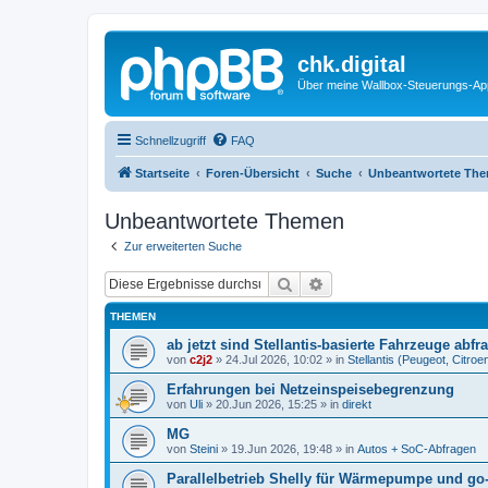
chk.digital
Über meine Wallbox-Steuerungs-Ap
Schnellzugriff
FAQ
Startseite
Foren-Übersicht
Suche
Unbeantwortete Th
Unbeantwortete Themen
Zur erweiterten Suche
Suche
Erweiterte Suche
THEMEN
ab jetzt sind Stellantis-basierte Fahrzeuge abfr
von
c2j2
»
24.Jul 2026, 10:02
» in
Stellantis (Peugeot, Citro
Erfahrungen bei Netzeinspeisebegrenzung
von
Uli
»
20.Jun 2026, 15:25
» in
direkt
MG
von
Steini
»
19.Jun 2026, 19:48
» in
Autos + SoC-Abfragen
Parallelbetrieb Shelly für Wärmepumpe und go