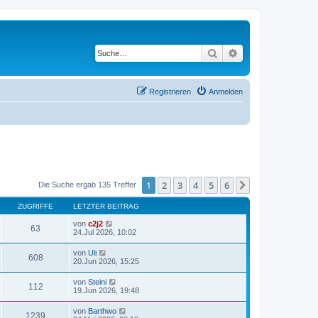
Suche
Erweiterte Suche
Registrieren
Anmelden
1
2
3
4
5
6
Nächste
Die Suche ergab 135 Treffer
ZUGRIFFE
LETZTER BEITRAG
von
c2j2
63
24.Jul 2026, 10:02
von
Uli
608
20.Jun 2026, 15:25
von
Steini
112
19.Jun 2026, 19:48
von
Barthwo
1239