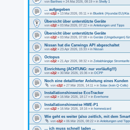
von
Barthwo
»
24.Mai 2026, 08:19
» in
Shelly 1
... aufgegeben
von
c2j2
»
13.Mai 2026, 05:11
» in
Bluelink (Hyundai EU)/Kia
Übersicht über unterstützte Geräte
von
c2j2
»
03.Mai 2026, 07:22
» in
Anleitungen und Tipps
Übersicht über unterstützte Geräte
von
c2j2
»
03.Mai 2026, 07:08
» in
Geräte (Umgebungen) für
Nissan hat die Carwings API abgeschaltet
von
c2j2
»
23.Apr 2026, 15:33
» in
Nissan
Octopus
von
c2j2
»
21.Apr 2026, 08:32
» in
Zeitabhängige Stromtarife
Einrichtung (ACHTUNG: nur vorläufig!!!)
von
c2j2
»
30.Mär 2026, 15:36
» in
OCPP
Noch eine detaillierter Anleitung eines Kunden
von
c2j2
»
27.Mär 2026, 14:11
» in
Solax (kein Q-Cells)
Installationshinweise EcoTracker
von
c2j2
»
16.Mär 2026, 18:17
» in
Everhome
Installationshinweise HWE-P1
von
c2j2
»
16.Mär 2026, 18:16
» in
homewizard
Wie geht es weiter (also zeitlich, mit dem Smar
von
c2j2
»
06.Mär 2026, 08:22
» in
Anleitungen und Tipp
... ich muss schnell laden ...