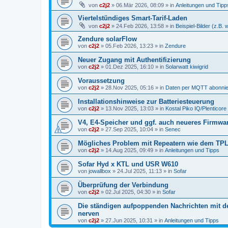
von
c2j2
»
06.Mär 2026, 08:09
» in
Anleitungen und Tipp
Viertelstündiges Smart-Tarif-Laden
von
c2j2
»
24.Feb 2026, 13:58
» in
Beispiel-Bilder (z.B.
Zendure solarFlow
von
c2j2
»
05.Feb 2026, 13:23
» in
Zendure
Neuer Zugang mit Authentifizierung
von
c2j2
»
01.Dez 2025, 16:10
» in
Solarwatt kiwigrid
Voraussetzung
von
c2j2
»
28.Nov 2025, 05:16
» in
Daten per MQTT abonni
Installationshinweise zur Batteriesteuerung
von
c2j2
»
13.Nov 2025, 13:03
» in
Kostal Piko IQ/Plenticore
V4, E4-Speicher und ggf. auch neueres Firmwa
von
c2j2
»
27.Sep 2025, 10:04
» in
Senec
Mögliches Problem mit Repeatern wie dem TPLi
von
c2j2
»
14.Aug 2025, 09:49
» in
Anleitungen und Tipps
Sofar Hyd x KTL und USR W610
von
jowallbox
»
24.Jul 2025, 11:13
» in
Sofar
Überprüfung der Verbindung
von
c2j2
»
02.Jul 2025, 04:30
» in
Sofar
Die ständigen aufpoppenden Nachrichten mit 
nerven
von
c2j2
»
27.Jun 2025, 10:31
» in
Anleitungen und Tipps