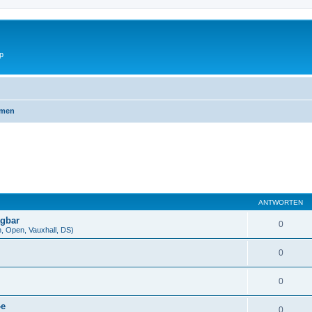
p
emen
ANTWORTEN
agbar
0
en, Open, Vauxhall, DS)
0
0
-e
0