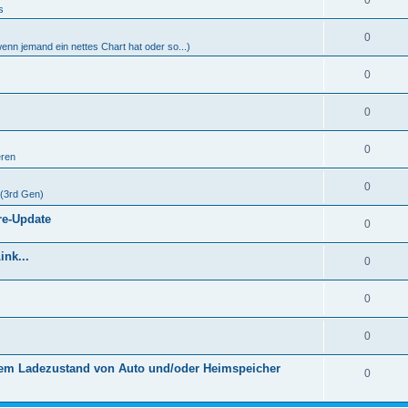
0
s
0
 wenn jemand ein nettes Chart hat oder so...)
0
0
0
eren
0
 (3rd Gen)
re-Update
0
nk...
0
0
0
dem Ladezustand von Auto und/oder Heimspeicher
0