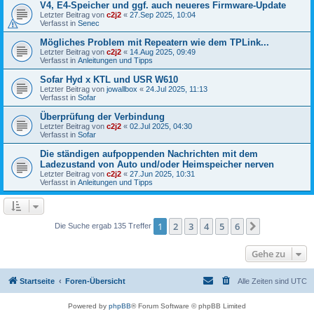
V4, E4-Speicher und ggf. auch neueres Firmware-Update
Letzter Beitrag von
c2j2
«
27.Sep 2025, 10:04
Verfasst in
Senec
Mögliches Problem mit Repeatern wie dem TPLink...
Letzter Beitrag von
c2j2
«
14.Aug 2025, 09:49
Verfasst in
Anleitungen und Tipps
Sofar Hyd x KTL und USR W610
Letzter Beitrag von
jowallbox
«
24.Jul 2025, 11:13
Verfasst in
Sofar
Überprüfung der Verbindung
Letzter Beitrag von
c2j2
«
02.Jul 2025, 04:30
Verfasst in
Sofar
Die ständigen aufpoppenden Nachrichten mit dem
Ladezustand von Auto und/oder Heimspeicher nerven
Letzter Beitrag von
c2j2
«
27.Jun 2025, 10:31
Verfasst in
Anleitungen und Tipps
1
2
3
4
5
6
Nächste
Die Suche ergab 135 Treffer
Gehe zu
Startseite
Foren-Übersicht
Alle Zeiten sind
UTC
Powered by
phpBB
® Forum Software © phpBB Limited