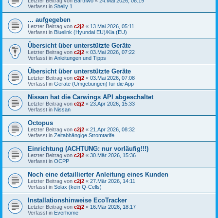
Letzter Beitrag von
Barthwo
«
24.Mai 2026, 08:19
Verfasst in
Shelly 1
... aufgegeben
Letzter Beitrag von
c2j2
«
13.Mai 2026, 05:11
Verfasst in
Bluelink (Hyundai EU)/Kia (EU)
Übersicht über unterstützte Geräte
Letzter Beitrag von
c2j2
«
03.Mai 2026, 07:22
Verfasst in
Anleitungen und Tipps
Übersicht über unterstützte Geräte
Letzter Beitrag von
c2j2
«
03.Mai 2026, 07:08
Verfasst in
Geräte (Umgebungen) für die App
Nissan hat die Carwings API abgeschaltet
Letzter Beitrag von
c2j2
«
23.Apr 2026, 15:33
Verfasst in
Nissan
Octopus
Letzter Beitrag von
c2j2
«
21.Apr 2026, 08:32
Verfasst in
Zeitabhängige Stromtarife
Einrichtung (ACHTUNG: nur vorläufig!!!)
Letzter Beitrag von
c2j2
«
30.Mär 2026, 15:36
Verfasst in
OCPP
Noch eine detaillierter Anleitung eines Kunden
Letzter Beitrag von
c2j2
«
27.Mär 2026, 14:11
Verfasst in
Solax (kein Q-Cells)
Installationshinweise EcoTracker
Letzter Beitrag von
c2j2
«
16.Mär 2026, 18:17
Verfasst in
Everhome