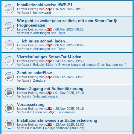
Installationshinweise HWE-P1
Letzter Beitrag von
c2j2
«
16.Mär 2026, 18:16
Verfasst in
homewizard
Wie geht es weiter (also zeitlich, mit dem Smart-Tarif):
Prognosedaten
Letzter Beitrag von
c2j2
«
06.Mär 2026, 08:22
Verfasst in
Anleitungen und Tipps
... ich muss schnell laden ...
Letzter Beitrag von
c2j2
«
06.Mär 2026, 08:09
Verfasst in
Anleitungen und Tipps
Viertelstündiges Smart-Tarif-Laden
Letzter Beitrag von
c2j2
«
24.Feb 2026, 13:58
Verfasst in
Beispiel-Bilder (z.B. wenn jemand ein nettes Chart hat oder so...)
Zendure solarFlow
Letzter Beitrag von
c2j2
«
05.Feb 2026, 13:23
Verfasst in
Zendure
Neuer Zugang mit Authentifizierung
Letzter Beitrag von
c2j2
«
01.Dez 2025, 16:10
Verfasst in
Solarwatt kiwigrid
Voraussetzung
Letzter Beitrag von
c2j2
«
28.Nov 2025, 05:16
Verfasst in
Daten per MQTT abonnieren
Installationshinweise zur Batteriesteuerung
Letzter Beitrag von
c2j2
«
13.Nov 2025, 13:03
Verfasst in
Kostal Piko IQ/Plenticore (3rd Gen)