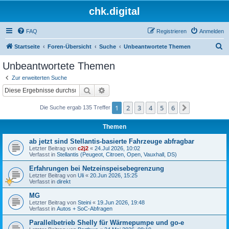
chk.digital
FAQ
Registrieren
Anmelden
S
Startseite
Foren-Übersicht
Suche
Unbeantwortete Themen
u
Unbeantwortete Themen
c
Zur erweiterten Suche
h
Suche
Erweiterte Suche
e
1
2
3
4
5
6
Nächste
Die Suche ergab 135 Treffer
Themen
ab jetzt sind Stellantis-basierte Fahrzeuge abfragbar
Letzter Beitrag von
c2j2
«
24.Jul 2026, 10:02
Verfasst in
Stellantis (Peugeot, Citroen, Open, Vauxhall, DS)
Erfahrungen bei Netzeinspeisebegrenzung
Letzter Beitrag von
Uli
«
20.Jun 2026, 15:25
Verfasst in
direkt
MG
Letzter Beitrag von
Steini
«
19.Jun 2026, 19:48
Verfasst in
Autos + SoC-Abfragen
Parallelbetrieb Shelly für Wärmepumpe und go-e