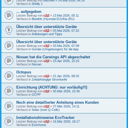
Letzter Beitrag von
Barthwo
«
24.Mai 2026, 08:19
Verfasst in
Shelly 1
... aufgegeben
Letzter Beitrag von
c2j2
«
13.Mai 2026, 05:11
Verfasst in
Bluelink (Hyundai EU)/Kia (EU)
Übersicht über unterstützte Geräte
Letzter Beitrag von
c2j2
«
03.Mai 2026, 07:22
Verfasst in
Anleitungen und Tipps
Übersicht über unterstützte Geräte
Letzter Beitrag von
c2j2
«
03.Mai 2026, 07:08
Verfasst in
Geräte (Umgebungen) für die App
Nissan hat die Carwings API abgeschaltet
Letzter Beitrag von
c2j2
«
23.Apr 2026, 15:33
Verfasst in
Nissan
Octopus
Letzter Beitrag von
c2j2
«
21.Apr 2026, 08:32
Verfasst in
Zeitabhängige Stromtarife
Einrichtung (ACHTUNG: nur vorläufig!!!)
Letzter Beitrag von
c2j2
«
30.Mär 2026, 15:36
Verfasst in
OCPP
Noch eine detaillierter Anleitung eines Kunden
Letzter Beitrag von
c2j2
«
27.Mär 2026, 14:11
Verfasst in
Solax (kein Q-Cells)
Installationshinweise EcoTracker
Letzter Beitrag von
c2j2
«
16.Mär 2026, 18:17
Verfasst in
Everhome