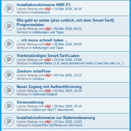
Installationshinweise HWE-P1
Letzter Beitrag von
c2j2
«
16.Mär 2026, 18:16
Verfasst in
homewizard
Wie geht es weiter (also zeitlich, mit dem Smart-Tarif):
Prognosedaten
Letzter Beitrag von
c2j2
«
06.Mär 2026, 08:22
Verfasst in
Anleitungen und Tipps
... ich muss schnell laden ...
Letzter Beitrag von
c2j2
«
06.Mär 2026, 08:09
Verfasst in
Anleitungen und Tipps
Viertelstündiges Smart-Tarif-Laden
Letzter Beitrag von
c2j2
«
24.Feb 2026, 13:58
Verfasst in
Beispiel-Bilder (z.B. wenn jemand ein nettes Chart hat oder so...)
Zendure solarFlow
Letzter Beitrag von
c2j2
«
05.Feb 2026, 13:23
Verfasst in
Zendure
Neuer Zugang mit Authentifizierung
Letzter Beitrag von
c2j2
«
01.Dez 2025, 16:10
Verfasst in
Solarwatt kiwigrid
Voraussetzung
Letzter Beitrag von
c2j2
«
28.Nov 2025, 05:16
Verfasst in
Daten per MQTT abonnieren
Installationshinweise zur Batteriesteuerung
Letzter Beitrag von
c2j2
«
13.Nov 2025, 13:03
Verfasst in
Kostal Piko IQ/Plenticore (3rd Gen)