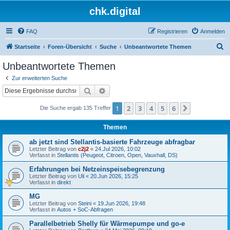
chk.digital
FAQ
Registrieren
Anmelden
S
Startseite
Foren-Übersicht
Suche
Unbeantwortete Themen
u
Unbeantwortete Themen
c
Zur erweiterten Suche
h
Suche
Erweiterte Suche
e
1
2
3
4
5
6
Nächste
Die Suche ergab 135 Treffer
Themen
ab jetzt sind Stellantis-basierte Fahrzeuge abfragbar
Letzter Beitrag von
c2j2
«
24.Jul 2026, 10:02
Verfasst in
Stellantis (Peugeot, Citroen, Open, Vauxhall, DS)
Erfahrungen bei Netzeinspeisebegrenzung
Letzter Beitrag von
Uli
«
20.Jun 2026, 15:25
Verfasst in
direkt
MG
Letzter Beitrag von
Steini
«
19.Jun 2026, 19:48
Verfasst in
Autos + SoC-Abfragen
Parallelbetrieb Shelly für Wärmepumpe und go-e