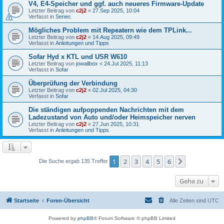
V4, E4-Speicher und ggf. auch neueres Firmware-Update
Letzter Beitrag von
c2j2
«
27.Sep 2025, 10:04
Verfasst in
Senec
Mögliches Problem mit Repeatern wie dem TPLink...
Letzter Beitrag von
c2j2
«
14.Aug 2025, 09:49
Verfasst in
Anleitungen und Tipps
Sofar Hyd x KTL und USR W610
Letzter Beitrag von
jowallbox
«
24.Jul 2025, 11:13
Verfasst in
Sofar
Überprüfung der Verbindung
Letzter Beitrag von
c2j2
«
02.Jul 2025, 04:30
Verfasst in
Sofar
Die ständigen aufpoppenden Nachrichten mit dem
Ladezustand von Auto und/oder Heimspeicher nerven
Letzter Beitrag von
c2j2
«
27.Jun 2025, 10:31
Verfasst in
Anleitungen und Tipps
1
2
3
4
5
6
Nächste
Die Suche ergab 135 Treffer
Gehe zu
Startseite
Foren-Übersicht
Alle Zeiten sind
UTC
Powered by
phpBB
® Forum Software © phpBB Limited