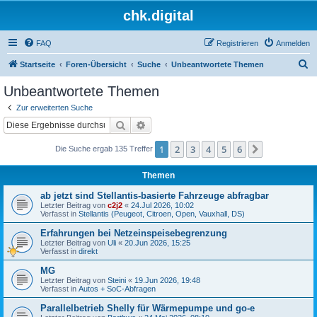
chk.digital
FAQ
Registrieren
Anmelden
S
Startseite
Foren-Übersicht
Suche
Unbeantwortete Themen
u
Unbeantwortete Themen
c
Zur erweiterten Suche
h
Suche
Erweiterte Suche
e
1
2
3
4
5
6
Nächste
Die Suche ergab 135 Treffer
Themen
ab jetzt sind Stellantis-basierte Fahrzeuge abfragbar
Letzter Beitrag von
c2j2
«
24.Jul 2026, 10:02
Verfasst in
Stellantis (Peugeot, Citroen, Open, Vauxhall, DS)
Erfahrungen bei Netzeinspeisebegrenzung
Letzter Beitrag von
Uli
«
20.Jun 2026, 15:25
Verfasst in
direkt
MG
Letzter Beitrag von
Steini
«
19.Jun 2026, 19:48
Verfasst in
Autos + SoC-Abfragen
Parallelbetrieb Shelly für Wärmepumpe und go-e