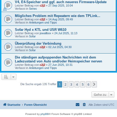
V4, E4-Speicher und ggf. auch neueres Firmware-Update
Letzter Beitrag von
c2j2
«
27.Sep 2025, 10:04
Verfasst in
Senec
Mögliches Problem mit Repeatern wie dem TPLink...
Letzter Beitrag von
c2j2
«
14.Aug 2025, 09:49
Verfasst in
Anleitungen und Tipps
Sofar Hyd x KTL und USR W610
Letzter Beitrag von
jowallbox
«
24.Jul 2025, 11:13
Verfasst in
Sofar
Überprüfung der Verbindung
Letzter Beitrag von
c2j2
«
02.Jul 2025, 04:30
Verfasst in
Sofar
Die ständigen aufpoppenden Nachrichten mit dem
Ladezustand von Auto und/oder Heimspeicher nerven
Letzter Beitrag von
c2j2
«
27.Jun 2025, 10:31
Verfasst in
Anleitungen und Tipps
1
2
3
4
5
6
Nächste
Die Suche ergab 135 Treffer
Gehe zu
Startseite
Foren-Übersicht
Alle Zeiten sind
UTC
Powered by
phpBB
® Forum Software © phpBB Limited