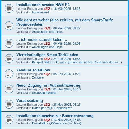
Installationshinweise HWE-P1
Letzter Beitrag von
c2j2
«
16.Mär 2026, 18:16
Verfasst in
homewizard
Wie geht es weiter (also zeitlich, mit dem Smart-Tarif):
Prognosedaten
Letzter Beitrag von
c2j2
«
06.Mär 2026, 08:22
Verfasst in
Anleitungen und Tipps
... ich muss schnell laden ...
Letzter Beitrag von
c2j2
«
06.Mär 2026, 08:09
Verfasst in
Anleitungen und Tipps
Viertelstündiges Smart-Tarif-Laden
Letzter Beitrag von
c2j2
«
24.Feb 2026, 13:58
Verfasst in
Beispiel-Bilder (z.B. wenn jemand ein nettes Chart hat oder so...)
Zendure solarFlow
Letzter Beitrag von
c2j2
«
05.Feb 2026, 13:23
Verfasst in
Zendure
Neuer Zugang mit Authentifizierung
Letzter Beitrag von
c2j2
«
01.Dez 2025, 16:10
Verfasst in
Solarwatt kiwigrid
Voraussetzung
Letzter Beitrag von
c2j2
«
28.Nov 2025, 05:16
Verfasst in
Daten per MQTT abonnieren
Installationshinweise zur Batteriesteuerung
Letzter Beitrag von
c2j2
«
13.Nov 2025, 13:03
Verfasst in
Kostal Piko IQ/Plenticore (3rd Gen)