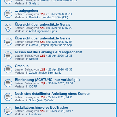
Letzter Beitrag von
Barthwo
«
24.Mai 2026, 08:19
Verfasst in
Shelly 1
... aufgegeben
Letzter Beitrag von
c2j2
«
13.Mai 2026, 05:11
Verfasst in
Bluelink (Hyundai EU)/Kia (EU)
Übersicht über unterstützte Geräte
Letzter Beitrag von
c2j2
«
03.Mai 2026, 07:22
Verfasst in
Anleitungen und Tipps
Übersicht über unterstützte Geräte
Letzter Beitrag von
c2j2
«
03.Mai 2026, 07:08
Verfasst in
Geräte (Umgebungen) für die App
Nissan hat die Carwings API abgeschaltet
Letzter Beitrag von
c2j2
«
23.Apr 2026, 15:33
Verfasst in
Nissan
Octopus
Letzter Beitrag von
c2j2
«
21.Apr 2026, 08:32
Verfasst in
Zeitabhängige Stromtarife
Einrichtung (ACHTUNG: nur vorläufig!!!)
Letzter Beitrag von
c2j2
«
30.Mär 2026, 15:36
Verfasst in
OCPP
Noch eine detaillierter Anleitung eines Kunden
Letzter Beitrag von
c2j2
«
27.Mär 2026, 14:11
Verfasst in
Solax (kein Q-Cells)
Installationshinweise EcoTracker
Letzter Beitrag von
c2j2
«
16.Mär 2026, 18:17
Verfasst in
Everhome