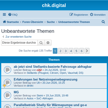
chk.digital
FAQ
Registrieren
Anmelden
S
Startseite
Foren-Übersicht
Suche
Unbeantwortete Themen
u
Unbeantwortete Themen
c
Zur erweiterten Suche
h
Suche
Erweiterte Suche
e
1
2
3
4
5
6
Nächste
Die Suche ergab 135 Treffer
Themen
ab jetzt sind Stellantis-basierte Fahrzeuge abfragbar
Letzter Beitrag von
c2j2
«
24.Jul 2026, 10:02
Verfasst in
Stellantis (Peugeot, Citroen, Open, Vauxhall, DS)
Erfahrungen bei Netzeinspeisebegrenzung
Letzter Beitrag von
Uli
«
20.Jun 2026, 15:25
Verfasst in
direkt
MG
Letzter Beitrag von
Steini
«
19.Jun 2026, 19:48
Verfasst in
Autos + SoC-Abfragen
Parallelbetrieb Shelly für Wärmepumpe und go-e