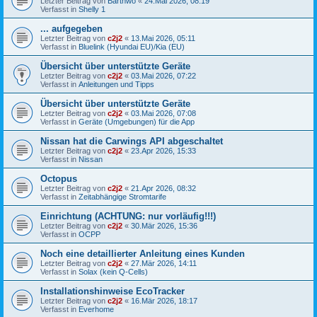
Letzter Beitrag von
Barthwo
«
24.Mai 2026, 08:19
Verfasst in
Shelly 1
... aufgegeben
Letzter Beitrag von
c2j2
«
13.Mai 2026, 05:11
Verfasst in
Bluelink (Hyundai EU)/Kia (EU)
Übersicht über unterstützte Geräte
Letzter Beitrag von
c2j2
«
03.Mai 2026, 07:22
Verfasst in
Anleitungen und Tipps
Übersicht über unterstützte Geräte
Letzter Beitrag von
c2j2
«
03.Mai 2026, 07:08
Verfasst in
Geräte (Umgebungen) für die App
Nissan hat die Carwings API abgeschaltet
Letzter Beitrag von
c2j2
«
23.Apr 2026, 15:33
Verfasst in
Nissan
Octopus
Letzter Beitrag von
c2j2
«
21.Apr 2026, 08:32
Verfasst in
Zeitabhängige Stromtarife
Einrichtung (ACHTUNG: nur vorläufig!!!)
Letzter Beitrag von
c2j2
«
30.Mär 2026, 15:36
Verfasst in
OCPP
Noch eine detaillierter Anleitung eines Kunden
Letzter Beitrag von
c2j2
«
27.Mär 2026, 14:11
Verfasst in
Solax (kein Q-Cells)
Installationshinweise EcoTracker
Letzter Beitrag von
c2j2
«
16.Mär 2026, 18:17
Verfasst in
Everhome