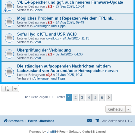
V4, E4-Speicher und ggf. auch neueres Firmware-Update
Letzter Beitrag von
c2j2
«
27.Sep 2025, 10:04
Verfasst in
Senec
Mögliches Problem mit Repeatern wie dem TPLink...
Letzter Beitrag von
c2j2
«
14.Aug 2025, 09:49
Verfasst in
Anleitungen und Tipps
Sofar Hyd x KTL und USR W610
Letzter Beitrag von
jowallbox
«
24.Jul 2025, 11:13
Verfasst in
Sofar
Überprüfung der Verbindung
Letzter Beitrag von
c2j2
«
02.Jul 2025, 04:30
Verfasst in
Sofar
Die ständigen aufpoppenden Nachrichten mit dem
Ladezustand von Auto und/oder Heimspeicher nerven
Letzter Beitrag von
c2j2
«
27.Jun 2025, 10:31
Verfasst in
Anleitungen und Tipps
1
2
3
4
5
6
Nächste
Die Suche ergab 135 Treffer
Gehe zu
Startseite
Foren-Übersicht
Alle Zeiten sind
UTC
Powered by
phpBB
® Forum Software © phpBB Limited