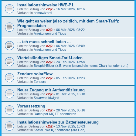
Installationshinweise HWE-P1
Letzter Beitrag von
c2j2
«
16.Mär 2026, 18:16
Verfasst in
homewizard
Wie geht es weiter (also zeitlich, mit dem Smart-Tarif):
Prognosedaten
Letzter Beitrag von
c2j2
«
06.Mär 2026, 08:22
Verfasst in
Anleitungen und Tipps
... ich muss schnell laden ...
Letzter Beitrag von
c2j2
«
06.Mär 2026, 08:09
Verfasst in
Anleitungen und Tipps
Viertelstündiges Smart-Tarif-Laden
Letzter Beitrag von
c2j2
«
24.Feb 2026, 13:58
Verfasst in
Beispiel-Bilder (z.B. wenn jemand ein nettes Chart hat oder so...)
Zendure solarFlow
Letzter Beitrag von
c2j2
«
05.Feb 2026, 13:23
Verfasst in
Zendure
Neuer Zugang mit Authentifizierung
Letzter Beitrag von
c2j2
«
01.Dez 2025, 16:10
Verfasst in
Solarwatt kiwigrid
Voraussetzung
Letzter Beitrag von
c2j2
«
28.Nov 2025, 05:16
Verfasst in
Daten per MQTT abonnieren
Installationshinweise zur Batteriesteuerung
Letzter Beitrag von
c2j2
«
13.Nov 2025, 13:03
Verfasst in
Kostal Piko IQ/Plenticore (3rd Gen)