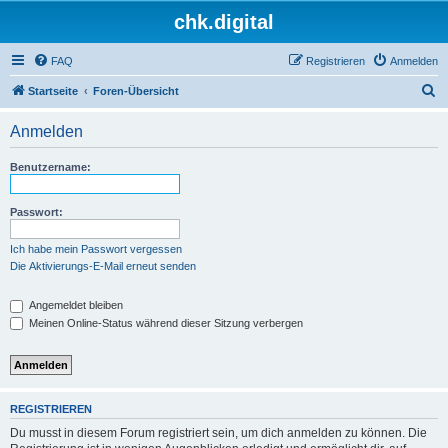
chk.digital
FAQ
Registrieren
Anmelden
S
Startseite
Foren-Übersicht
u
Anmelden
c
h
Benutzername:
e
Passwort:
Ich habe mein Passwort vergessen
Die Aktivierungs-E-Mail erneut senden
Angemeldet bleiben
Meinen Online-Status während dieser Sitzung verbergen
REGISTRIEREN
Du musst in diesem Forum registriert sein, um dich anmelden zu können. Die