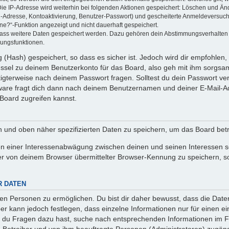
Die IP-Adresse wird weiterhin bei folgenden Aktionen gespeichert: Löschen und Än
l-Adresse, Kontoaktivierung, Benutzer-Passwort) und gescheiterte Anmeldeversuch
ine?“-Funktion angezeigt und nicht dauerhaft gespeichert.
 dass weitere Daten gespeichert werden. Dazu gehören dein Abstimmungsverhalten
gungsfunktionen.
(Hash) gespeichert, so dass es sicher ist. Jedoch wird dir empfohlen, 
ssel zu deinem Benutzerkonto für das Board, also geh mit ihm sorgsam
htigterweise nach deinem Passwort fragen. Solltest du dein Passwort v
are fragt dich dann nach deinem Benutzernamen und deiner E-Mail-Ad
Board zugreifen kannst.
en und oben näher spezifizierten Daten zu speichern, um das Board bet
en einer Interessenabwägung zwischen deinen und seinen Interessen sow
r von deinem Browser übermittelter Browser-Kennung zu speichern, so
R DATEN
n Personen zu ermöglichen. Du bist dir daher bewusst, dass die Daten d
ber kann jedoch festlegen, dass einzelne Informationen nur für einen ei
n du Fragen dazu hast, suche nach entsprechenden Informationen im Fo