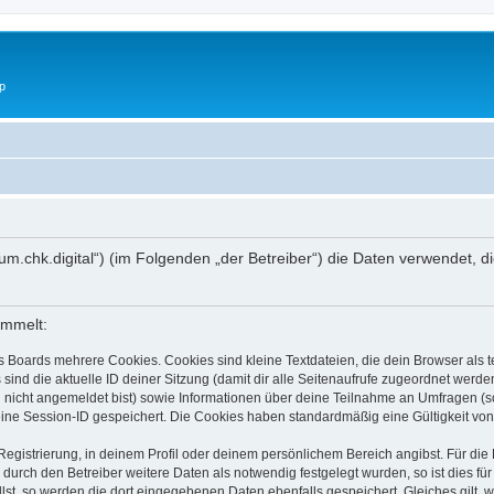
p
://forum.chk.digital“) (im Folgenden „der Betreiber“) die Daten verwend
ammelt:
s Boards mehrere Cookies. Cookies sind kleine Textdateien, die dein Browser als
 sind die aktuelle ID deiner Sitzung (damit dir alle Seitenaufrufe zugeordnet werd
u nicht angemeldet bist) sowie Informationen über deine Teilnahme an Umfragen (s
eine Session-ID gespeichert. Die Cookies haben standardmäßig eine Gültigkeit von 
Registrierung, in deinem Profil oder deinem persönlichem Bereich angibst. Für di
rch den Betreiber weitere Daten als notwendig festgelegt wurden, so ist dies für 
llst, so werden die dort eingegebenen Daten ebenfalls gespeichert. Gleiches gilt, 