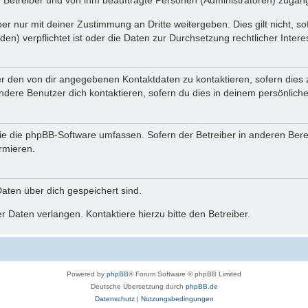
n Betreiber und von ihm beauftragte Personen (Administratoren) zugäng
r nur mit deiner Zustimmung an Dritte weitergeben. Dies gilt nicht, s
n) verpflichtet ist oder die Daten zur Durchsetzung rechtlicher Interes
er den von dir angegebenen Kontaktdaten zu kontaktieren, sofern dies 
andere Benutzer dich kontaktieren, sofern du dies in deinem persönliche
, die die phpBB-Software umfassen. Sofern der Betreiber in anderen Be
ormieren.
 Daten über dich gespeichert sind.
 Daten verlangen. Kontaktiere hierzu bitte den Betreiber.
Powered by
phpBB
® Forum Software © phpBB Limited
Deutsche Übersetzung durch
phpBB.de
Datenschutz
|
Nutzungsbedingungen