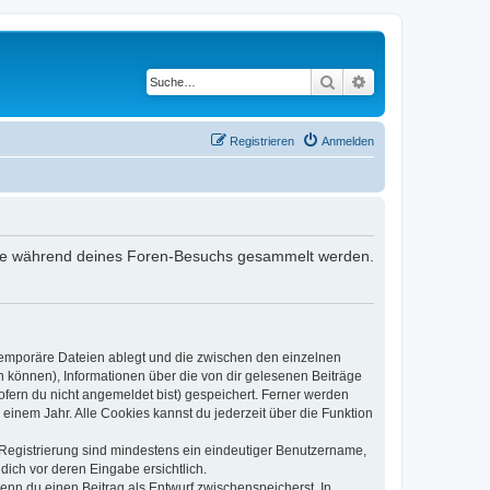
Suche
Erweiterte Suche
Registrieren
Anmelden
et, die während deines Foren-Besuchs gesammelt werden.
 temporäre Dateien ablegt und die zwischen den einzelnen
en können), Informationen über die von dir gelesenen Beiträge
ofern du nicht angemeldet bist) gespeichert. Ferner werden
einem Jahr. Alle Cookies kannst du jederzeit über die Funktion
e Registrierung sind mindestens ein eindeutiger Benutzername,
dich vor deren Eingabe ersichtlich.
wenn du einen Beitrag als Entwurf zwischenspeicherst. In