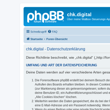
chk.digital
Über meine Wallbox-Steuerungs-Ap
Schnellzugriff
FAQ
Startseite
Foren-Übersicht
chk.digital - Datenschutzerklärung
Diese Richtlinie beschreibt, wie „chk.digital“ („http
UMFANG UND ART DER DATENSPEICHERUNG
Deine Daten werden auf vier verschiedene Arten ges
Die Forensoftware phpBB erstellt bei deinem Besuch de
Aufrufen des Boards erhalten bleiben. In diesen Cookies
(zur Markierung dieser als gelesen/ungelesen; sofern d
deine Benutzer-ID, ein Authentifizierungsschlüssel und 
„Alle Cookies löschen“ löschen.
Weiterhin werden die Daten gespeichert, die du bei der 
eine E-Mail-Adresse und ein Passwort notwendig. Wenn du
Wenn du einen Beitrag oder eine private Nachricht erste