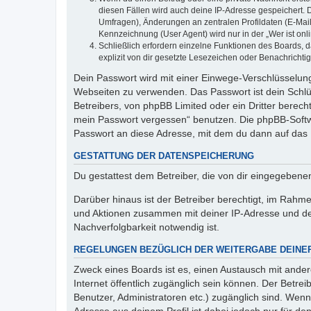
diesen Fällen wird auch deine IP-Adresse gespeichert. 
Umfragen), Änderungen an zentralen Profildaten (E-Mai
Kennzeichnung (User Agent) wird nur in der „Wer ist onl
Schließlich erfordern einzelne Funktionen des Boards,
explizit von dir gesetzte Lesezeichen oder Benachrichti
Dein Passwort wird mit einer Einwege-Verschlüsselung 
Webseiten zu verwenden. Das Passwort ist dein Schlü
Betreibers, von phpBB Limited oder ein Dritter berec
mein Passwort vergessen“ benutzen. Die phpBB-Softw
Passwort an diese Adresse, mit dem du dann auf das 
GESTATTUNG DER DATENSPEICHERUNG
Du gestattest dem Betreiber, die von dir eingegeben
Darüber hinaus ist der Betreiber berechtigt, im Rahm
und Aktionen zusammen mit deiner IP-Adresse und de
Nachverfolgbarkeit notwendig ist.
REGELUNGEN BEZÜGLICH DER WEITERGABE DEINE
Zweck eines Boards ist es, einen Austausch mit andere
Internet öffentlich zugänglich sein können. Der Betrei
Benutzer, Administratoren etc.) zugänglich sind. Wen