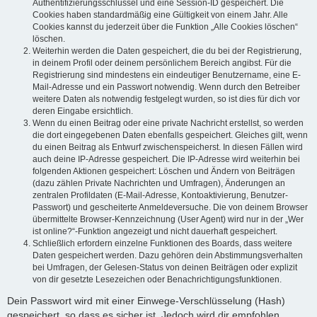
Authentifizierungsschlüssel und eine Session-ID gespeichert. Die
Cookies haben standardmäßig eine Gültigkeit von einem Jahr. Alle
Cookies kannst du jederzeit über die Funktion „Alle Cookies löschen“
löschen.
Weiterhin werden die Daten gespeichert, die du bei der Registrierung,
in deinem Profil oder deinem persönlichem Bereich angibst. Für die
Registrierung sind mindestens ein eindeutiger Benutzername, eine E-
Mail-Adresse und ein Passwort notwendig. Wenn durch den Betreiber
weitere Daten als notwendig festgelegt wurden, so ist dies für dich vor
deren Eingabe ersichtlich.
Wenn du einen Beitrag oder eine private Nachricht erstellst, so werden
die dort eingegebenen Daten ebenfalls gespeichert. Gleiches gilt, wenn
du einen Beitrag als Entwurf zwischenspeicherst. In diesen Fällen wird
auch deine IP-Adresse gespeichert. Die IP-Adresse wird weiterhin bei
folgenden Aktionen gespeichert: Löschen und Ändern von Beiträgen
(dazu zählen Private Nachrichten und Umfragen), Änderungen an
zentralen Profildaten (E-Mail-Adresse, Kontoaktivierung, Benutzer-
Passwort) und gescheiterte Anmeldeversuche. Die von deinem Browser
übermittelte Browser-Kennzeichnung (User Agent) wird nur in der „Wer
ist online?“-Funktion angezeigt und nicht dauerhaft gespeichert.
Schließlich erfordern einzelne Funktionen des Boards, dass weitere
Daten gespeichert werden. Dazu gehören dein Abstimmungsverhalten
bei Umfragen, der Gelesen-Status von deinen Beiträgen oder explizit
von dir gesetzte Lesezeichen oder Benachrichtigungsfunktionen.
Dein Passwort wird mit einer Einwege-Verschlüsselung (Hash)
gespeichert, so dass es sicher ist. Jedoch wird dir empfohlen,