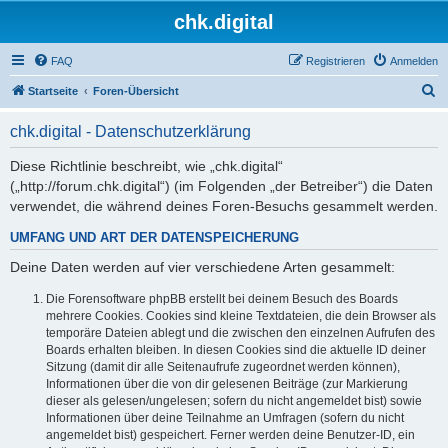
chk.digital
FAQ
Registrieren
Anmelden
S
Startseite
Foren-Übersicht
u
chk.digital - Datenschutzerklärung
c
h
Diese Richtlinie beschreibt, wie „chk.digital“
(„http://forum.chk.digital“) (im Folgenden „der Betreiber“) die Daten
e
verwendet, die während deines Foren-Besuchs gesammelt werden.
UMFANG UND ART DER DATENSPEICHERUNG
Deine Daten werden auf vier verschiedene Arten gesammelt:
Die Forensoftware phpBB erstellt bei deinem Besuch des Boards
mehrere Cookies. Cookies sind kleine Textdateien, die dein Browser als
temporäre Dateien ablegt und die zwischen den einzelnen Aufrufen des
Boards erhalten bleiben. In diesen Cookies sind die aktuelle ID deiner
Sitzung (damit dir alle Seitenaufrufe zugeordnet werden können),
Informationen über die von dir gelesenen Beiträge (zur Markierung
dieser als gelesen/ungelesen; sofern du nicht angemeldet bist) sowie
Informationen über deine Teilnahme an Umfragen (sofern du nicht
angemeldet bist) gespeichert. Ferner werden deine Benutzer-ID, ein