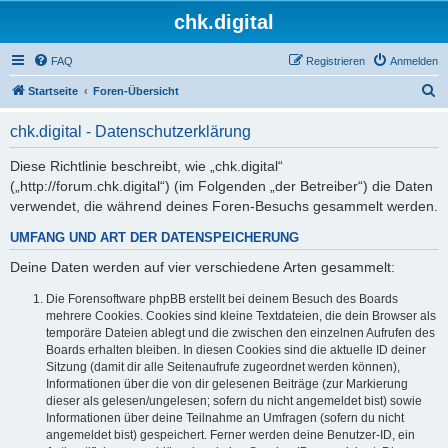
chk.digital
FAQ
Registrieren
Anmelden
S
Startseite
Foren-Übersicht
u
chk.digital - Datenschutzerklärung
c
h
Diese Richtlinie beschreibt, wie „chk.digital“
(„http://forum.chk.digital“) (im Folgenden „der Betreiber“) die Daten
e
verwendet, die während deines Foren-Besuchs gesammelt werden.
UMFANG UND ART DER DATENSPEICHERUNG
Deine Daten werden auf vier verschiedene Arten gesammelt:
Die Forensoftware phpBB erstellt bei deinem Besuch des Boards
mehrere Cookies. Cookies sind kleine Textdateien, die dein Browser als
temporäre Dateien ablegt und die zwischen den einzelnen Aufrufen des
Boards erhalten bleiben. In diesen Cookies sind die aktuelle ID deiner
Sitzung (damit dir alle Seitenaufrufe zugeordnet werden können),
Informationen über die von dir gelesenen Beiträge (zur Markierung
dieser als gelesen/ungelesen; sofern du nicht angemeldet bist) sowie
Informationen über deine Teilnahme an Umfragen (sofern du nicht
angemeldet bist) gespeichert. Ferner werden deine Benutzer-ID, ein