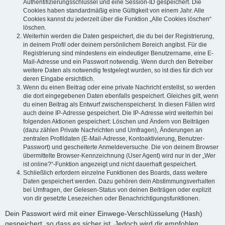
Authentifizierungsschlüssel und eine Session-ID gespeichert. Die
Cookies haben standardmäßig eine Gültigkeit von einem Jahr. Alle
Cookies kannst du jederzeit über die Funktion „Alle Cookies löschen“
löschen.
Weiterhin werden die Daten gespeichert, die du bei der Registrierung,
in deinem Profil oder deinem persönlichem Bereich angibst. Für die
Registrierung sind mindestens ein eindeutiger Benutzername, eine E-
Mail-Adresse und ein Passwort notwendig. Wenn durch den Betreiber
weitere Daten als notwendig festgelegt wurden, so ist dies für dich vor
deren Eingabe ersichtlich.
Wenn du einen Beitrag oder eine private Nachricht erstellst, so werden
die dort eingegebenen Daten ebenfalls gespeichert. Gleiches gilt, wenn
du einen Beitrag als Entwurf zwischenspeicherst. In diesen Fällen wird
auch deine IP-Adresse gespeichert. Die IP-Adresse wird weiterhin bei
folgenden Aktionen gespeichert: Löschen und Ändern von Beiträgen
(dazu zählen Private Nachrichten und Umfragen), Änderungen an
zentralen Profildaten (E-Mail-Adresse, Kontoaktivierung, Benutzer-
Passwort) und gescheiterte Anmeldeversuche. Die von deinem Browser
übermittelte Browser-Kennzeichnung (User Agent) wird nur in der „Wer
ist online?“-Funktion angezeigt und nicht dauerhaft gespeichert.
Schließlich erfordern einzelne Funktionen des Boards, dass weitere
Daten gespeichert werden. Dazu gehören dein Abstimmungsverhalten
bei Umfragen, der Gelesen-Status von deinen Beiträgen oder explizit
von dir gesetzte Lesezeichen oder Benachrichtigungsfunktionen.
Dein Passwort wird mit einer Einwege-Verschlüsselung (Hash)
gespeichert, so dass es sicher ist. Jedoch wird dir empfohlen,