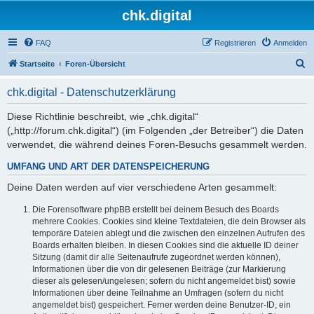
chk.digital
FAQ
Registrieren
Anmelden
S
Startseite
Foren-Übersicht
u
chk.digital - Datenschutzerklärung
c
h
Diese Richtlinie beschreibt, wie „chk.digital“
(„http://forum.chk.digital“) (im Folgenden „der Betreiber“) die Daten
e
verwendet, die während deines Foren-Besuchs gesammelt werden.
UMFANG UND ART DER DATENSPEICHERUNG
Deine Daten werden auf vier verschiedene Arten gesammelt:
Die Forensoftware phpBB erstellt bei deinem Besuch des Boards
mehrere Cookies. Cookies sind kleine Textdateien, die dein Browser als
temporäre Dateien ablegt und die zwischen den einzelnen Aufrufen des
Boards erhalten bleiben. In diesen Cookies sind die aktuelle ID deiner
Sitzung (damit dir alle Seitenaufrufe zugeordnet werden können),
Informationen über die von dir gelesenen Beiträge (zur Markierung
dieser als gelesen/ungelesen; sofern du nicht angemeldet bist) sowie
Informationen über deine Teilnahme an Umfragen (sofern du nicht
angemeldet bist) gespeichert. Ferner werden deine Benutzer-ID, ein