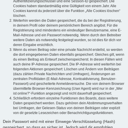
Authentifizierungsschlüssel und eine Session-ID gespeichert. Die
Cookies haben standardmäßig eine Gültigkeit von einem Jahr. Alle
Cookies kannst du jederzeit über die Funktion „Alle Cookies löschen“
löschen.
Weiterhin werden die Daten gespeichert, die du bei der Registrierung,
in deinem Profil oder deinem persönlichem Bereich angibst. Für die
Registrierung sind mindestens ein eindeutiger Benutzername, eine E-
Mail-Adresse und ein Passwort notwendig. Wenn durch den Betreiber
weitere Daten als notwendig festgelegt wurden, so ist dies für dich vor
deren Eingabe ersichtlich.
Wenn du einen Beitrag oder eine private Nachricht erstellst, so werden
die dort eingegebenen Daten ebenfalls gespeichert. Gleiches gilt, wenn
du einen Beitrag als Entwurf zwischenspeicherst. In diesen Fällen wird
auch deine IP-Adresse gespeichert. Die IP-Adresse wird weiterhin bei
folgenden Aktionen gespeichert: Löschen und Ändern von Beiträgen
(dazu zählen Private Nachrichten und Umfragen), Änderungen an
zentralen Profildaten (E-Mail-Adresse, Kontoaktivierung, Benutzer-
Passwort) und gescheiterte Anmeldeversuche. Die von deinem Browser
übermittelte Browser-Kennzeichnung (User Agent) wird nur in der „Wer
ist online?“-Funktion angezeigt und nicht dauerhaft gespeichert.
Schließlich erfordern einzelne Funktionen des Boards, dass weitere
Daten gespeichert werden. Dazu gehören dein Abstimmungsverhalten
bei Umfragen, der Gelesen-Status von deinen Beiträgen oder explizit
von dir gesetzte Lesezeichen oder Benachrichtigungsfunktionen.
Dein Passwort wird mit einer Einwege-Verschlüsselung (Hash)
gespeichert, so dass es sicher ist. Jedoch wird dir empfohlen,