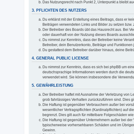
Das Nutzungsrecht nach Punkt 2, Unterpunkt a bleibt 
3. PFLICHTEN DES NUTZERS
Du erklärst mit der Erstellung eines Beitrags, dass er ke
Beiträgen verwendeten Links und Bilder zu setzen bzw.
Der Betreiber des Boards übt das Hausrecht aus. Bei V
oder dauerhaft von der Nutzung dieses Boards ausschlie
Du nimmst zur Kenntnis, dass der Betreiber keine Verantw
Betreiber, dein Benutzerkonto, Beiträge und Funktionen 
Du gestattest dem Betreiber darüber hinaus, deine Beit
4. GENERAL PUBLIC LICENSE
Du nimmst zur Kenntnis, dass es sich bei phpBB um eine
deutschsprachige Informationen werden durch die deuts
verwendet wird. Sie können insbesondere die Verwendun
5. GEWÄHRLEISTUNG
Der Betreiber haftet mit Ausnahme der Verletzung von Le
grob fahrlässiges Verhalten zurückzuführen sind. Dies 
Die Haftung ist gegenüber Verbrauchern außer bei vors
wesentlicher Vertragspflichten (Kardinalpflichten) auf
begrenzt. Dies gilt auch für mittelbare Folgeschäden 
Die Haftung ist gegenüber Unternehmern außer bei der V
typischerweise vorhersehbaren Schäden und im Übrigen 
Gewinn.