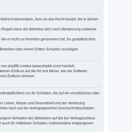
erklärst insbesondere, dass du das Recht besitzt, die in deinen
n Regeln kann der Betreiber dich nach Abmahnung zeitweise
er die er nicht zur Kenntnis genommen hat. Du gestattest dem
 Betreiber oder einem Dritten Schaden zuzufügen.
re von phpBB Limited (www.phpbb.com) handelt;
inen Einfluss auf die Art und Weise, wie die Software
oren Einfluss nehmen.
inalpflichten) nur für Schäden, die auf ein vorsätzliches oder
von Leben, Körper und Gesundheit und der Verletzung
r Höhe nach auf die vertragstypischen Durchschnittsschäden
sigem Verhalten des Betreibers auf die bei Vertragsschluss
lt auch für mittelbare Schäden, insbesondere entgangenen