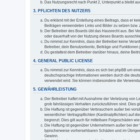
Das Nutzungsrecht nach Punkt 2, Unterpunkt a bleibt 
3. PFLICHTEN DES NUTZERS
Du erklärst mit der Erstellung eines Beitrags, dass er ke
Beiträgen verwendeten Links und Bilder zu setzen bzw.
Der Betreiber des Boards übt das Hausrecht aus. Bei V
oder dauerhaft von der Nutzung dieses Boards ausschlie
Du nimmst zur Kenntnis, dass der Betreiber keine Verantw
Betreiber, dein Benutzerkonto, Beiträge und Funktionen 
Du gestattest dem Betreiber darüber hinaus, deine Beit
4. GENERAL PUBLIC LICENSE
Du nimmst zur Kenntnis, dass es sich bei phpBB um eine
deutschsprachige Informationen werden durch die deuts
verwendet wird. Sie können insbesondere die Verwendun
5. GEWÄHRLEISTUNG
Der Betreiber haftet mit Ausnahme der Verletzung von Le
grob fahrlässiges Verhalten zurückzuführen sind. Dies 
Die Haftung ist gegenüber Verbrauchern außer bei vors
wesentlicher Vertragspflichten (Kardinalpflichten) auf
begrenzt. Dies gilt auch für mittelbare Folgeschäden 
Die Haftung ist gegenüber Unternehmern außer bei der V
typischerweise vorhersehbaren Schäden und im Übrigen 
Gewinn.