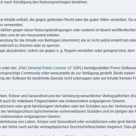
auch nach Kündigung des Nutzungsvertrages bestehen.
ine Inhalte enthält, die gegen geltendes Recht oder die guten Sitten verstoßen. Du 
 zu verwenden.
erstößen gegen diese Nutzungsbedingungen oder anderer im Board veröffentlichte
ßen und dir ein Hausverbot erteilen.
ortung für die Inhalte von Beiträgen übernimmt, die er nicht selbst erstellt hat od
jederzeit zu löschen oder zu sperren.
räge abzuändern, sofern sie gegen o. g. Regeln verstoßen oder geeignet sind, dem
 unter der „
GNU General Public License v2
“ (GPL) bereitgestellten Foren-Softwa
chsprachige Community unter www.phpbb.de zur Verfügung gestellt. Beide haben ke
g der Software für bestimmte Zwecke nicht untersagen oder auf Inhalte fremder F
ben, Körper und Gesundheit und der Verletzung wesentlicher Vertragspflichten (Kard
gilt auch für mittelbare Folgeschäden wie insbesondere entgangenen Gewinn.
ätzlichem oder grob fahrlässigem Verhalten oder bei Schäden aus der Verletzung 
 die bei Vertragsschluss typischerweise vorhersehbaren Schäden und im übrigen de
wie insbesondere entgangenen Gewinn.
erletzung von Leben, Körper und Gesundheit oder vorsätzlichem oder grob fahrläs
der Höhe nach auf die vertragstypischen Durchschnittsschäden begrenzt. Dies gi