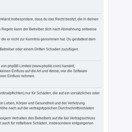
erklärst insbesondere, dass du das Recht besitzt, die in deinen
n Regeln kann der Betreiber dich nach Abmahnung zeitweise
er die er nicht zur Kenntnis genommen hat. Du gestattest dem
 Betreiber oder einem Dritten Schaden zuzufügen.
re von phpBB Limited (www.phpbb.com) handelt;
inen Einfluss auf die Art und Weise, wie die Software
oren Einfluss nehmen.
inalpflichten) nur für Schäden, die auf ein vorsätzliches oder
von Leben, Körper und Gesundheit und der Verletzung
r Höhe nach auf die vertragstypischen Durchschnittsschäden
sigem Verhalten des Betreibers auf die bei Vertragsschluss
lt auch für mittelbare Schäden, insbesondere entgangenen