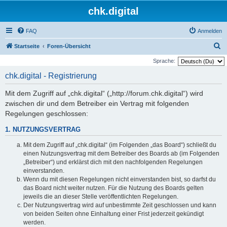
chk.digital
FAQ
Anmelden
S
Startseite
Foren-Übersicht
u
Sprache:
c
chk.digital - Registrierung
h
Mit dem Zugriff auf „chk.digital“ („http://forum.chk.digital“) wird
e
zwischen dir und dem Betreiber ein Vertrag mit folgenden
Regelungen geschlossen:
1. NUTZUNGSVERTRAG
Mit dem Zugriff auf „chk.digital“ (im Folgenden „das Board“) schließt du
einen Nutzungsvertrag mit dem Betreiber des Boards ab (im Folgenden
„Betreiber“) und erklärst dich mit den nachfolgenden Regelungen
einverstanden.
Wenn du mit diesen Regelungen nicht einverstanden bist, so darfst du
das Board nicht weiter nutzen. Für die Nutzung des Boards gelten
jeweils die an dieser Stelle veröffentlichten Regelungen.
Der Nutzungsvertrag wird auf unbestimmte Zeit geschlossen und kann
von beiden Seiten ohne Einhaltung einer Frist jederzeit gekündigt
werden.