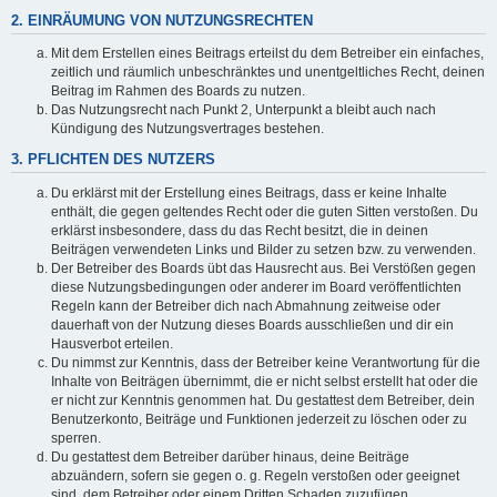
2. EINRÄUMUNG VON NUTZUNGSRECHTEN
Mit dem Erstellen eines Beitrags erteilst du dem Betreiber ein einfaches,
zeitlich und räumlich unbeschränktes und unentgeltliches Recht, deinen
Beitrag im Rahmen des Boards zu nutzen.
Das Nutzungsrecht nach Punkt 2, Unterpunkt a bleibt auch nach
Kündigung des Nutzungsvertrages bestehen.
3. PFLICHTEN DES NUTZERS
Du erklärst mit der Erstellung eines Beitrags, dass er keine Inhalte
enthält, die gegen geltendes Recht oder die guten Sitten verstoßen. Du
erklärst insbesondere, dass du das Recht besitzt, die in deinen
Beiträgen verwendeten Links und Bilder zu setzen bzw. zu verwenden.
Der Betreiber des Boards übt das Hausrecht aus. Bei Verstößen gegen
diese Nutzungsbedingungen oder anderer im Board veröffentlichten
Regeln kann der Betreiber dich nach Abmahnung zeitweise oder
dauerhaft von der Nutzung dieses Boards ausschließen und dir ein
Hausverbot erteilen.
Du nimmst zur Kenntnis, dass der Betreiber keine Verantwortung für die
Inhalte von Beiträgen übernimmt, die er nicht selbst erstellt hat oder die
er nicht zur Kenntnis genommen hat. Du gestattest dem Betreiber, dein
Benutzerkonto, Beiträge und Funktionen jederzeit zu löschen oder zu
sperren.
Du gestattest dem Betreiber darüber hinaus, deine Beiträge
abzuändern, sofern sie gegen o. g. Regeln verstoßen oder geeignet
sind, dem Betreiber oder einem Dritten Schaden zuzufügen.