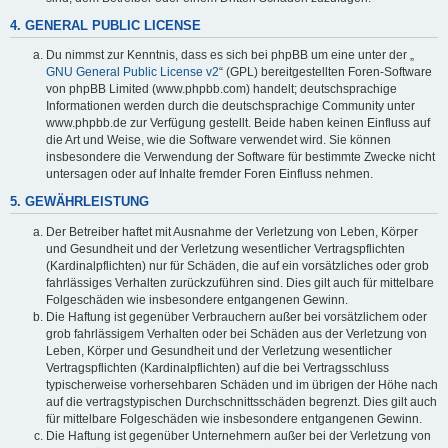
4. GENERAL PUBLIC LICENSE
Du nimmst zur Kenntnis, dass es sich bei phpBB um eine unter der „
GNU General Public License v2
“ (GPL) bereitgestellten Foren-Software
von phpBB Limited (www.phpbb.com) handelt; deutschsprachige
Informationen werden durch die deutschsprachige Community unter
www.phpbb.de zur Verfügung gestellt. Beide haben keinen Einfluss auf
die Art und Weise, wie die Software verwendet wird. Sie können
insbesondere die Verwendung der Software für bestimmte Zwecke nicht
untersagen oder auf Inhalte fremder Foren Einfluss nehmen.
5. GEWÄHRLEISTUNG
Der Betreiber haftet mit Ausnahme der Verletzung von Leben, Körper
und Gesundheit und der Verletzung wesentlicher Vertragspflichten
(Kardinalpflichten) nur für Schäden, die auf ein vorsätzliches oder grob
fahrlässiges Verhalten zurückzuführen sind. Dies gilt auch für mittelbare
Folgeschäden wie insbesondere entgangenen Gewinn.
Die Haftung ist gegenüber Verbrauchern außer bei vorsätzlichem oder
grob fahrlässigem Verhalten oder bei Schäden aus der Verletzung von
Leben, Körper und Gesundheit und der Verletzung wesentlicher
Vertragspflichten (Kardinalpflichten) auf die bei Vertragsschluss
typischerweise vorhersehbaren Schäden und im übrigen der Höhe nach
auf die vertragstypischen Durchschnittsschäden begrenzt. Dies gilt auch
für mittelbare Folgeschäden wie insbesondere entgangenen Gewinn.
Die Haftung ist gegenüber Unternehmern außer bei der Verletzung von