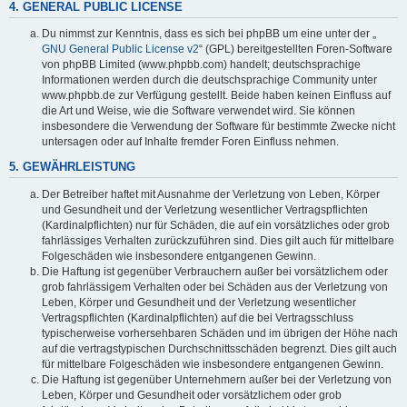
4. GENERAL PUBLIC LICENSE
Du nimmst zur Kenntnis, dass es sich bei phpBB um eine unter der „
GNU General Public License v2
“ (GPL) bereitgestellten Foren-Software
von phpBB Limited (www.phpbb.com) handelt; deutschsprachige
Informationen werden durch die deutschsprachige Community unter
www.phpbb.de zur Verfügung gestellt. Beide haben keinen Einfluss auf
die Art und Weise, wie die Software verwendet wird. Sie können
insbesondere die Verwendung der Software für bestimmte Zwecke nicht
untersagen oder auf Inhalte fremder Foren Einfluss nehmen.
5. GEWÄHRLEISTUNG
Der Betreiber haftet mit Ausnahme der Verletzung von Leben, Körper
und Gesundheit und der Verletzung wesentlicher Vertragspflichten
(Kardinalpflichten) nur für Schäden, die auf ein vorsätzliches oder grob
fahrlässiges Verhalten zurückzuführen sind. Dies gilt auch für mittelbare
Folgeschäden wie insbesondere entgangenen Gewinn.
Die Haftung ist gegenüber Verbrauchern außer bei vorsätzlichem oder
grob fahrlässigem Verhalten oder bei Schäden aus der Verletzung von
Leben, Körper und Gesundheit und der Verletzung wesentlicher
Vertragspflichten (Kardinalpflichten) auf die bei Vertragsschluss
typischerweise vorhersehbaren Schäden und im übrigen der Höhe nach
auf die vertragstypischen Durchschnittsschäden begrenzt. Dies gilt auch
für mittelbare Folgeschäden wie insbesondere entgangenen Gewinn.
Die Haftung ist gegenüber Unternehmern außer bei der Verletzung von
Leben, Körper und Gesundheit oder vorsätzlichem oder grob