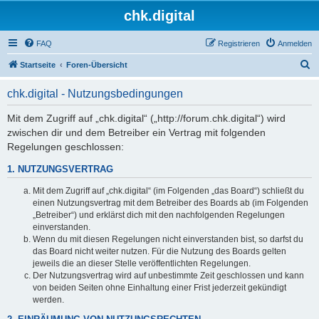
chk.digital
FAQ
Registrieren
Anmelden
S
Startseite
Foren-Übersicht
u
chk.digital - Nutzungsbedingungen
c
h
Mit dem Zugriff auf „chk.digital“ („http://forum.chk.digital“) wird
zwischen dir und dem Betreiber ein Vertrag mit folgenden
e
Regelungen geschlossen:
1. NUTZUNGSVERTRAG
Mit dem Zugriff auf „chk.digital“ (im Folgenden „das Board“) schließt du
einen Nutzungsvertrag mit dem Betreiber des Boards ab (im Folgenden
„Betreiber“) und erklärst dich mit den nachfolgenden Regelungen
einverstanden.
Wenn du mit diesen Regelungen nicht einverstanden bist, so darfst du
das Board nicht weiter nutzen. Für die Nutzung des Boards gelten
jeweils die an dieser Stelle veröffentlichten Regelungen.
Der Nutzungsvertrag wird auf unbestimmte Zeit geschlossen und kann
von beiden Seiten ohne Einhaltung einer Frist jederzeit gekündigt
werden.