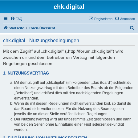
chk.digital
FAQ
Registrieren
Anmelden
S
Startseite
Foren-Übersicht
u
chk.digital - Nutzungsbedingungen
c
h
Mit dem Zugriff auf „chk.digital“ („http://forum.chk.digital“) wird
zwischen dir und dem Betreiber ein Vertrag mit folgenden
e
Regelungen geschlossen:
1. NUTZUNGSVERTRAG
Mit dem Zugriff auf „chk.digital“ (im Folgenden „das Board“) schließt du
einen Nutzungsvertrag mit dem Betreiber des Boards ab (im Folgenden
„Betreiber“) und erklärst dich mit den nachfolgenden Regelungen
einverstanden.
Wenn du mit diesen Regelungen nicht einverstanden bist, so darfst du
das Board nicht weiter nutzen. Für die Nutzung des Boards gelten
jeweils die an dieser Stelle veröffentlichten Regelungen.
Der Nutzungsvertrag wird auf unbestimmte Zeit geschlossen und kann
von beiden Seiten ohne Einhaltung einer Frist jederzeit gekündigt
werden.