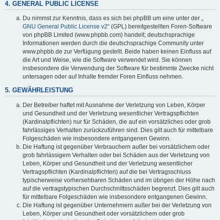
4. GENERAL PUBLIC LICENSE
Du nimmst zur Kenntnis, dass es sich bei phpBB um eine unter der „
GNU General Public License v2
“ (GPL) bereitgestellten Foren-Software
von phpBB Limited (www.phpbb.com) handelt; deutschsprachige
Informationen werden durch die deutschsprachige Community unter
www.phpbb.de zur Verfügung gestellt. Beide haben keinen Einfluss auf
die Art und Weise, wie die Software verwendet wird. Sie können
insbesondere die Verwendung der Software für bestimmte Zwecke nicht
untersagen oder auf Inhalte fremder Foren Einfluss nehmen.
5. GEWÄHRLEISTUNG
Der Betreiber haftet mit Ausnahme der Verletzung von Leben, Körper
und Gesundheit und der Verletzung wesentlicher Vertragspflichten
(Kardinalpflichten) nur für Schäden, die auf ein vorsätzliches oder grob
fahrlässiges Verhalten zurückzuführen sind. Dies gilt auch für mittelbare
Folgeschäden wie insbesondere entgangenen Gewinn.
Die Haftung ist gegenüber Verbrauchern außer bei vorsätzlichem oder
grob fahrlässigem Verhalten oder bei Schäden aus der Verletzung von
Leben, Körper und Gesundheit und der Verletzung wesentlicher
Vertragspflichten (Kardinalpflichten) auf die bei Vertragsschluss
typischerweise vorhersehbaren Schäden und im übrigen der Höhe nach
auf die vertragstypischen Durchschnittsschäden begrenzt. Dies gilt auch
für mittelbare Folgeschäden wie insbesondere entgangenen Gewinn.
Die Haftung ist gegenüber Unternehmern außer bei der Verletzung von
Leben, Körper und Gesundheit oder vorsätzlichem oder grob