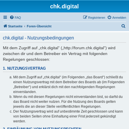
chk.digital
FAQ
Registrieren
Anmelden
S
Startseite
Foren-Übersicht
u
chk.digital - Nutzungsbedingungen
c
h
Mit dem Zugriff auf „chk.digital“ („http://forum.chk.digital“) wird
zwischen dir und dem Betreiber ein Vertrag mit folgenden
e
Regelungen geschlossen:
1. NUTZUNGSVERTRAG
Mit dem Zugriff auf „chk.digital“ (im Folgenden „das Board“) schließt du
einen Nutzungsvertrag mit dem Betreiber des Boards ab (im Folgenden
„Betreiber“) und erklärst dich mit den nachfolgenden Regelungen
einverstanden.
Wenn du mit diesen Regelungen nicht einverstanden bist, so darfst du
das Board nicht weiter nutzen. Für die Nutzung des Boards gelten
jeweils die an dieser Stelle veröffentlichten Regelungen.
Der Nutzungsvertrag wird auf unbestimmte Zeit geschlossen und kann
von beiden Seiten ohne Einhaltung einer Frist jederzeit gekündigt
werden.