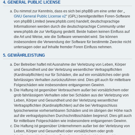
4. GENERAL PUBLIC LICENSE
Du nimmst zur Kenntnis, dass es sich bei phpBB um eine unter der „
GNU General Public License v2
“ (GPL) bereitgestellten Foren-Software
von phpBB Limited (www.phpbb.com) handelt; deutschsprachige
Informationen werden durch die deutschsprachige Community unter
www.phpbb.de zur Verfügung gestellt. Beide haben keinen Einfluss auf
die Art und Weise, wie die Software verwendet wird. Sie können
insbesondere die Verwendung der Software für bestimmte Zwecke nicht
untersagen oder auf Inhalte fremder Foren Einfluss nehmen.
5. GEWÄHRLEISTUNG
Der Betreiber haftet mit Ausnahme der Verletzung von Leben, Körper
und Gesundheit und der Verletzung wesentlicher Vertragspflichten
(Kardinalpflichten) nur für Schäden, die auf ein vorsätzliches oder grob
fahrlässiges Verhalten zurückzuführen sind. Dies gilt auch für mittelbare
Folgeschäden wie insbesondere entgangenen Gewinn.
Die Haftung ist gegenüber Verbrauchern außer bei vorsätzlichem oder
grob fahrlässigem Verhalten oder bei Schäden aus der Verletzung von
Leben, Körper und Gesundheit und der Verletzung wesentlicher
Vertragspflichten (Kardinalpflichten) auf die bei Vertragsschluss
typischerweise vorhersehbaren Schäden und im übrigen der Höhe nach
auf die vertragstypischen Durchschnittsschäden begrenzt. Dies gilt auch
für mittelbare Folgeschäden wie insbesondere entgangenen Gewinn.
Die Haftung ist gegenüber Unternehmern außer bei der Verletzung von
Leben, Körper und Gesundheit oder vorsätzlichem oder grob