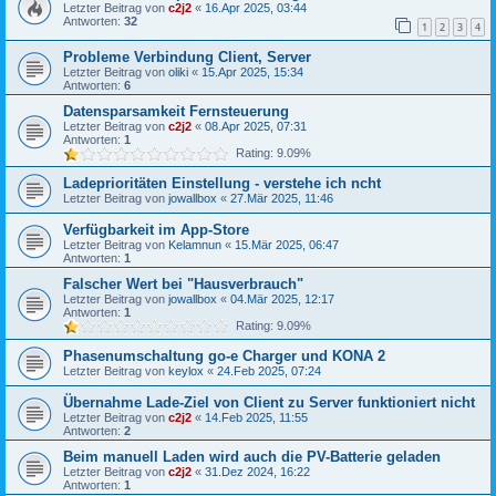
Letzter Beitrag von
c2j2
«
16.Apr 2025, 03:44
Antworten:
32
1
2
3
4
Probleme Verbindung Client, Server
Letzter Beitrag von
oliki
«
15.Apr 2025, 15:34
Antworten:
6
Datensparsamkeit Fernsteuerung
Letzter Beitrag von
c2j2
«
08.Apr 2025, 07:31
Antworten:
1
Rating: 9.09%
Ladeprioritäten Einstellung - verstehe ich ncht
Letzter Beitrag von
jowallbox
«
27.Mär 2025, 11:46
Verfügbarkeit im App-Store
Letzter Beitrag von
Kelamnun
«
15.Mär 2025, 06:47
Antworten:
1
Falscher Wert bei "Hausverbrauch"
Letzter Beitrag von
jowallbox
«
04.Mär 2025, 12:17
Antworten:
1
Rating: 9.09%
Phasenumschaltung go-e Charger und KONA 2
Letzter Beitrag von
keylox
«
24.Feb 2025, 07:24
Übernahme Lade-Ziel von Client zu Server funktioniert nicht
Letzter Beitrag von
c2j2
«
14.Feb 2025, 11:55
Antworten:
2
Beim manuell Laden wird auch die PV-Batterie geladen
Letzter Beitrag von
c2j2
«
31.Dez 2024, 16:22
Antworten:
1