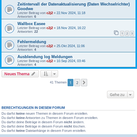
Zeitintervall der Datenaktualisierung (Daten Wechselrichter)
Goodwe
Letzter Beitrag von
c2j2
«
22.Nov 2024, 11:18
Antworten:
6
Wallbox Easee
Letzter Beitrag von
c2j2
«
18.Nov 2024, 16:22
Antworten:
22
1
2
3
Fehlermeldung
Letzter Beitrag von
c2j2
«
25.Okt 2024, 11:06
Antworten:
4
Ausblendung log Meldungen
Letzter Beitrag von
c2j2
«
10.Sep 2024, 03:46
Antworten:
4
Neues Thema
1
2
Nächste
41 Themen
Gehe zu
BERECHTIGUNGEN IN DIESEM FORUM
Du darfst
keine
neuen Themen in diesem Forum erstellen.
Du darfst
keine
Antworten zu Themen in diesem Forum erstellen.
Du darfst deine Beiträge in diesem Forum
nicht
ändern.
Du darfst deine Beiträge in diesem Forum
nicht
löschen.
Du darfst
keine
Dateianhänge in diesem Forum erstellen.