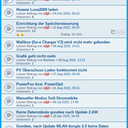
Antworten:
3
Huawai Luna2000 laden
Letzter Beitrag von
c2j2
«
04.Okt 2025, 09:23
Antworten:
6
Einrichtung der Speichersteuerung
Letzter Beitrag von
c2j2
«
11.Aug 2025, 08:20
Antworten:
13
1
2
Rating: 18.18%
Wallbox (Go-e Charger V3) wird nicht mehr gefunden
Letzter Beitrag von
c2j2
«
09.Aug 2025, 14:21
Antworten:
6
Grafik geht nicht mehr
Letzter Beitrag von
Barthwo
«
08.Aug 2025, 13:23
Antworten:
1
PV Überschuss Laden funktioniert nicht
Letzter Beitrag von
c2j2
«
07.Aug 2025, 04:29
Antworten:
1
PowerFox bzw. PowerOpti
Letzter Beitrag von
c2j2
«
01.Aug 2025, 06:01
Antworten:
1
Manueller Modus Soll-Stromstärke
Letzter Beitrag von
c2j2
«
06.Jul 2025, 17:48
Antworten:
1
Keine Datenstände goodwe nach Update 2.244
Letzter Beitrag von
c2j2
«
25.Apr 2025, 04:39
Antworten:
2
Goodwe, nach Update WLAN dongle 2.0 keine Daten