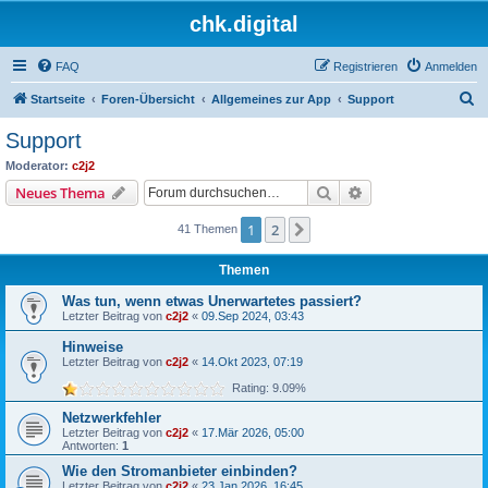
chk.digital
FAQ
Registrieren
Anmelden
S
Startseite
Foren-Übersicht
Allgemeines zur App
Support
u
Support
c
Moderator:
c2j2
h
Suche
Erweiterte Suche
Neues Thema
e
1
2
Nächste
41 Themen
Themen
Was tun, wenn etwas Unerwartetes passiert?
Letzter Beitrag von
c2j2
«
09.Sep 2024, 03:43
Hinweise
Letzter Beitrag von
c2j2
«
14.Okt 2023, 07:19
Rating: 9.09%
Netzwerkfehler
Letzter Beitrag von
c2j2
«
17.Mär 2026, 05:00
Antworten:
1
Wie den Stromanbieter einbinden?
Letzter Beitrag von
c2j2
«
23.Jan 2026, 16:45