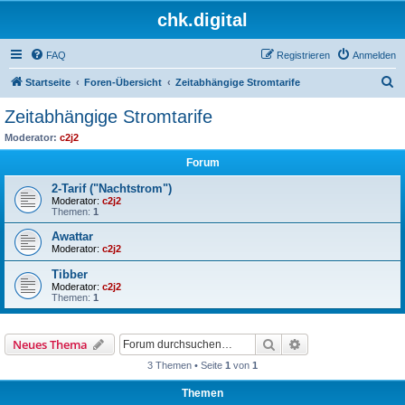
chk.digital
FAQ
Registrieren
Anmelden
S
Startseite
Foren-Übersicht
Zeitabhängige Stromtarife
u
Zeitabhängige Stromtarife
c
Moderator:
c2j2
h
Forum
e
2-Tarif ("Nachtstrom")
Moderator:
c2j2
Themen:
1
Awattar
Moderator:
c2j2
Tibber
Moderator:
c2j2
Themen:
1
Suche
Erweiterte Suche
Neues Thema
3 Themen • Seite
1
von
1
Themen