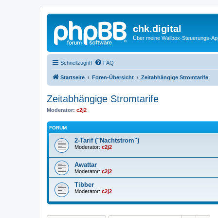
chk.digital
Über meine Wallbox-Steuerungs-Ap
Schnellzugriff
FAQ
Startseite
Foren-Übersicht
Zeitabhängige Stromtarife
Zeitabhängige Stromtarife
Moderator:
c2j2
FORUM
2-Tarif ("Nachtstrom")
Moderator:
c2j2
Awattar
Moderator:
c2j2
Tibber
Moderator:
c2j2