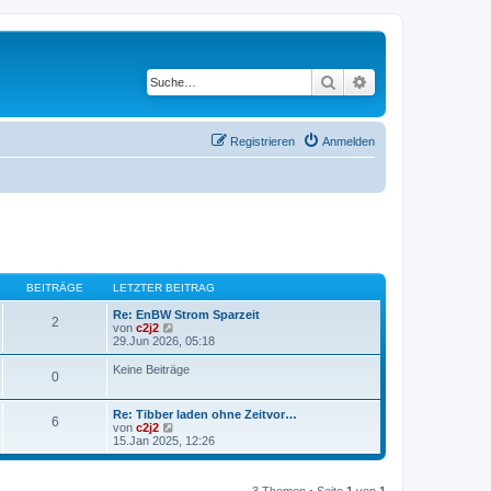
Suche
Erweiterte Suche
Registrieren
Anmelden
BEITRÄGE
LETZTER BEITRAG
Re: EnBW Strom Sparzeit
2
N
von
c2j2
e
29.Jun 2026, 05:18
u
e
Keine Beiträge
0
s
t
e
Re: Tibber laden ohne Zeitvor…
r
6
N
von
c2j2
B
e
15.Jan 2025, 12:26
e
u
i
e
t
s
r