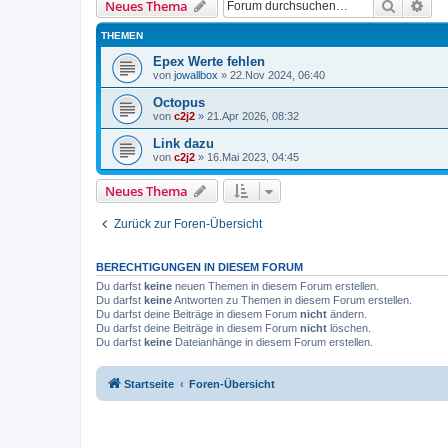
Suche
Erw
Neues Thema
THEMEN
Epex Werte fehlen
von
jowallbox
»
22.Nov 2024, 06:40
Octopus
von
c2j2
»
21.Apr 2026, 08:32
Link dazu
von
c2j2
»
16.Mai 2023, 04:45
Neues Thema
Zurück zur Foren-Übersicht
BERECHTIGUNGEN IN DIESEM FORUM
Du darfst
keine
neuen Themen in diesem Forum erstellen.
Du darfst
keine
Antworten zu Themen in diesem Forum erstellen.
Du darfst deine Beiträge in diesem Forum
nicht
ändern.
Du darfst deine Beiträge in diesem Forum
nicht
löschen.
Du darfst
keine
Dateianhänge in diesem Forum erstellen.
Startseite
Foren-Übersicht