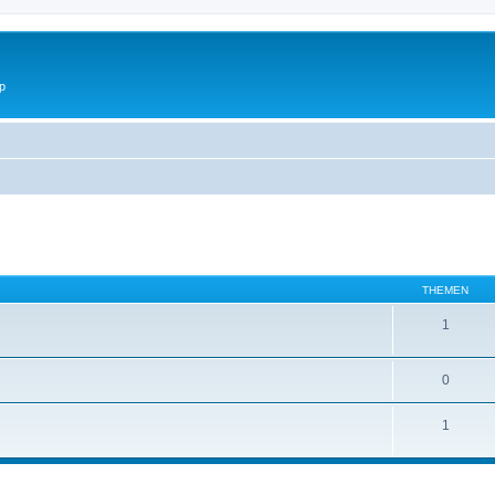
p
THEMEN
1
0
1