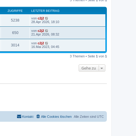
3 Themen • Seite
1
von
1
t
a
e
g
r
ZUGRIFFE
LETZTER BEITRAG
B
e
von
c2j2
i
5238
28.Apr 2026, 18:10
t
r
a
von
c2j2
650
g
21.Apr 2026, 08:32
von
c2j2
3014
16.Mai 2023, 04:45
3 Themen • Seite
1
von
1
Gehe zu
Kontakt
Alle Cookies löschen
Alle Zeiten sind
UTC