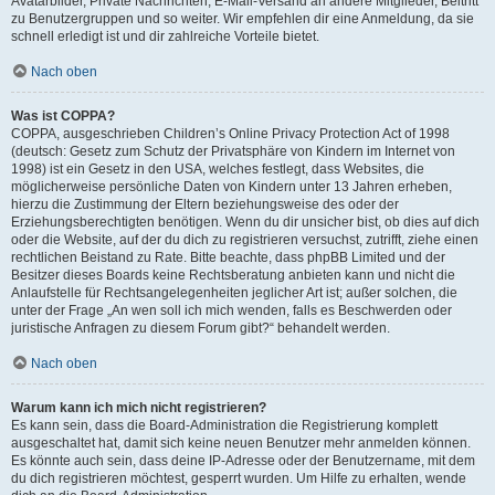
Avatarbilder, Private Nachrichten, E-Mail-Versand an andere Mitglieder, Beitritt
zu Benutzergruppen und so weiter. Wir empfehlen dir eine Anmeldung, da sie
schnell erledigt ist und dir zahlreiche Vorteile bietet.
Nach oben
Was ist COPPA?
COPPA, ausgeschrieben Children’s Online Privacy Protection Act of 1998
(deutsch: Gesetz zum Schutz der Privatsphäre von Kindern im Internet von
1998) ist ein Gesetz in den USA, welches festlegt, dass Websites, die
möglicherweise persönliche Daten von Kindern unter 13 Jahren erheben,
hierzu die Zustimmung der Eltern beziehungsweise des oder der
Erziehungsberechtigten benötigen. Wenn du dir unsicher bist, ob dies auf dich
oder die Website, auf der du dich zu registrieren versuchst, zutrifft, ziehe einen
rechtlichen Beistand zu Rate. Bitte beachte, dass phpBB Limited und der
Besitzer dieses Boards keine Rechtsberatung anbieten kann und nicht die
Anlaufstelle für Rechtsangelegenheiten jeglicher Art ist; außer solchen, die
unter der Frage „An wen soll ich mich wenden, falls es Beschwerden oder
juristische Anfragen zu diesem Forum gibt?“ behandelt werden.
Nach oben
Warum kann ich mich nicht registrieren?
Es kann sein, dass die Board-Administration die Registrierung komplett
ausgeschaltet hat, damit sich keine neuen Benutzer mehr anmelden können.
Es könnte auch sein, dass deine IP-Adresse oder der Benutzername, mit dem
du dich registrieren möchtest, gesperrt wurden. Um Hilfe zu erhalten, wende