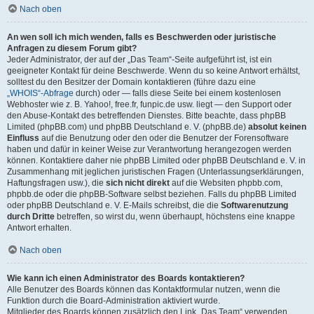
Nach oben
An wen soll ich mich wenden, falls es Beschwerden oder juristische
Anfragen zu diesem Forum gibt?
Jeder Administrator, der auf der „Das Team“-Seite aufgeführt ist, ist ein
geeigneter Kontakt für deine Beschwerde. Wenn du so keine Antwort erhältst,
solltest du den Besitzer der Domain kontaktieren (führe dazu eine
„WHOIS“-Abfrage
durch) oder — falls diese Seite bei einem kostenlosen
Webhoster wie z. B. Yahoo!, free.fr, funpic.de usw. liegt — den Support oder
den Abuse-Kontakt des betreffenden Dienstes. Bitte beachte, dass phpBB
Limited (phpBB.com) und phpBB Deutschland e. V. (phpBB.de)
absolut keinen
Einfluss
auf die Benutzung oder den oder die Benutzer der Forensoftware
haben und dafür in keiner Weise zur Verantwortung herangezogen werden
können. Kontaktiere daher nie phpBB Limited oder phpBB Deutschland e. V. in
Zusammenhang mit jeglichen juristischen Fragen (Unterlassungserklärungen,
Haftungsfragen usw.), die
sich nicht direkt
auf die Websiten phpbb.com,
phpbb.de oder die phpBB-Software selbst beziehen. Falls du phpBB Limited
oder phpBB Deutschland e. V. E-Mails schreibst, die die
Softwarenutzung
durch Dritte
betreffen, so wirst du, wenn überhaupt, höchstens eine knappe
Antwort erhalten.
Nach oben
Wie kann ich einen Administrator des Boards kontaktieren?
Alle Benutzer des Boards können das Kontaktformular nutzen, wenn die
Funktion durch die Board-Administration aktiviert wurde.
Mitglieder des Boards können zusätzlich den Link „Das Team“ verwenden.