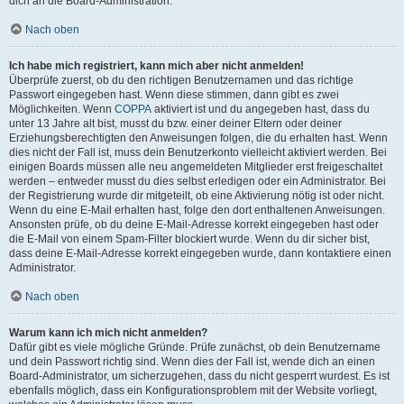
dich an die Board-Administration.
Nach oben
Ich habe mich registriert, kann mich aber nicht anmelden!
Überprüfe zuerst, ob du den richtigen Benutzernamen und das richtige
Passwort eingegeben hast. Wenn diese stimmen, dann gibt es zwei
Möglichkeiten. Wenn
COPPA
aktiviert ist und du angegeben hast, dass du
unter 13 Jahre alt bist, musst du bzw. einer deiner Eltern oder deiner
Erziehungsberechtigten den Anweisungen folgen, die du erhalten hast. Wenn
dies nicht der Fall ist, muss dein Benutzerkonto vielleicht aktiviert werden. Bei
einigen Boards müssen alle neu angemeldeten Mitglieder erst freigeschaltet
werden – entweder musst du dies selbst erledigen oder ein Administrator. Bei
der Registrierung wurde dir mitgeteilt, ob eine Aktivierung nötig ist oder nicht.
Wenn du eine E-Mail erhalten hast, folge den dort enthaltenen Anweisungen.
Ansonsten prüfe, ob du deine E-Mail-Adresse korrekt eingegeben hast oder
die E-Mail von einem Spam-Filter blockiert wurde. Wenn du dir sicher bist,
dass deine E-Mail-Adresse korrekt eingegeben wurde, dann kontaktiere einen
Administrator.
Nach oben
Warum kann ich mich nicht anmelden?
Dafür gibt es viele mögliche Gründe. Prüfe zunächst, ob dein Benutzername
und dein Passwort richtig sind. Wenn dies der Fall ist, wende dich an einen
Board-Administrator, um sicherzugehen, dass du nicht gesperrt wurdest. Es ist
ebenfalls möglich, dass ein Konfigurationsproblem mit der Website vorliegt,