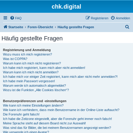
chk.digital
FAQ
Registrieren
Anmelden
S
Startseite
Foren-Übersicht
Häufig gestellte Fragen
u
Häufig gestellte Fragen
c
h
Registrierung und Anmeldung
Wozu muss ich mich registrieren?
e
Was ist COPPA?
Warum kann ich mich nicht registrieren?
Ich habe mich registriert, kann mich aber nicht anmelden!
Warum kann ich mich nicht anmelden?
Ich habe mich vor einiger Zeit registriert, kann mich aber nicht mehr anmelden?!
Ich habe mein Passwort vergessen!
Warum werde ich automatisch abgemeldet?
Wozu ist die Funktion „Alle Cookies löschen“?
Benutzerpräferenzen und -einstellungen
Wie kann ich meine Einstellungen ändern?
Wie kann ich verhindern, dass mein Benutzername in der Online-Liste auftaucht?
Die Forenuhr geht falsch!
Ich habe die Zeitzone eingestellt, aber die Forenuhr geht immer noch falsch!
Meine Sprache steht auf diesem Board nicht zur Auswahl!
Was sind das für Bilder, die bei meinem Benutzernamen angezeigt werden?
Wie verwende ich einen Avatar?