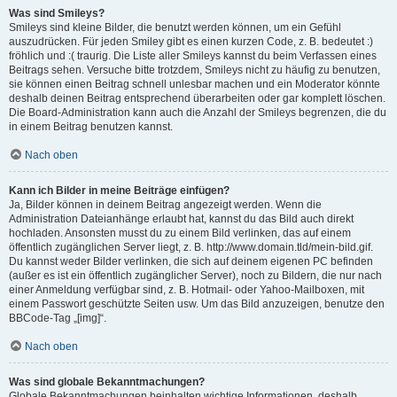
Was sind Smileys?
Smileys sind kleine Bilder, die benutzt werden können, um ein Gefühl
auszudrücken. Für jeden Smiley gibt es einen kurzen Code, z. B. bedeutet :)
fröhlich und :( traurig. Die Liste aller Smileys kannst du beim Verfassen eines
Beitrags sehen. Versuche bitte trotzdem, Smileys nicht zu häufig zu benutzen,
sie können einen Beitrag schnell unlesbar machen und ein Moderator könnte
deshalb deinen Beitrag entsprechend überarbeiten oder gar komplett löschen.
Die Board-Administration kann auch die Anzahl der Smileys begrenzen, die du
in einem Beitrag benutzen kannst.
Nach oben
Kann ich Bilder in meine Beiträge einfügen?
Ja, Bilder können in deinem Beitrag angezeigt werden. Wenn die
Administration Dateianhänge erlaubt hat, kannst du das Bild auch direkt
hochladen. Ansonsten musst du zu einem Bild verlinken, das auf einem
öffentlich zugänglichen Server liegt, z. B. http://www.domain.tld/mein-bild.gif.
Du kannst weder Bilder verlinken, die sich auf deinem eigenen PC befinden
(außer es ist ein öffentlich zugänglicher Server), noch zu Bildern, die nur nach
einer Anmeldung verfügbar sind, z. B. Hotmail- oder Yahoo-Mailboxen, mit
einem Passwort geschützte Seiten usw. Um das Bild anzuzeigen, benutze den
BBCode-Tag „[img]“.
Nach oben
Was sind globale Bekanntmachungen?
Globale Bekanntmachungen beinhalten wichtige Informationen, deshalb