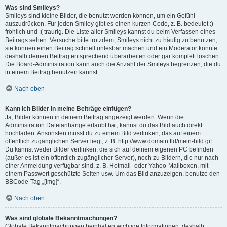
Was sind Smileys?
Smileys sind kleine Bilder, die benutzt werden können, um ein Gefühl
auszudrücken. Für jeden Smiley gibt es einen kurzen Code, z. B. bedeutet :)
fröhlich und :( traurig. Die Liste aller Smileys kannst du beim Verfassen eines
Beitrags sehen. Versuche bitte trotzdem, Smileys nicht zu häufig zu benutzen,
sie können einen Beitrag schnell unlesbar machen und ein Moderator könnte
deshalb deinen Beitrag entsprechend überarbeiten oder gar komplett löschen.
Die Board-Administration kann auch die Anzahl der Smileys begrenzen, die du
in einem Beitrag benutzen kannst.
Nach oben
Kann ich Bilder in meine Beiträge einfügen?
Ja, Bilder können in deinem Beitrag angezeigt werden. Wenn die
Administration Dateianhänge erlaubt hat, kannst du das Bild auch direkt
hochladen. Ansonsten musst du zu einem Bild verlinken, das auf einem
öffentlich zugänglichen Server liegt, z. B. http://www.domain.tld/mein-bild.gif.
Du kannst weder Bilder verlinken, die sich auf deinem eigenen PC befinden
(außer es ist ein öffentlich zugänglicher Server), noch zu Bildern, die nur nach
einer Anmeldung verfügbar sind, z. B. Hotmail- oder Yahoo-Mailboxen, mit
einem Passwort geschützte Seiten usw. Um das Bild anzuzeigen, benutze den
BBCode-Tag „[img]“.
Nach oben
Was sind globale Bekanntmachungen?
Globale Bekanntmachungen beinhalten wichtige Informationen, deshalb