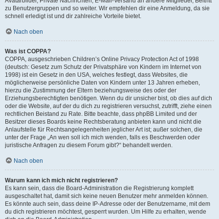
Avatarbilder, Private Nachrichten, E-Mail-Versand an andere Mitglieder, Beitritt
zu Benutzergruppen und so weiter. Wir empfehlen dir eine Anmeldung, da sie
schnell erledigt ist und dir zahlreiche Vorteile bietet.
Nach oben
Was ist COPPA?
COPPA, ausgeschrieben Children’s Online Privacy Protection Act of 1998
(deutsch: Gesetz zum Schutz der Privatsphäre von Kindern im Internet von
1998) ist ein Gesetz in den USA, welches festlegt, dass Websites, die
möglicherweise persönliche Daten von Kindern unter 13 Jahren erheben,
hierzu die Zustimmung der Eltern beziehungsweise des oder der
Erziehungsberechtigten benötigen. Wenn du dir unsicher bist, ob dies auf dich
oder die Website, auf der du dich zu registrieren versuchst, zutrifft, ziehe einen
rechtlichen Beistand zu Rate. Bitte beachte, dass phpBB Limited und der
Besitzer dieses Boards keine Rechtsberatung anbieten kann und nicht die
Anlaufstelle für Rechtsangelegenheiten jeglicher Art ist; außer solchen, die
unter der Frage „An wen soll ich mich wenden, falls es Beschwerden oder
juristische Anfragen zu diesem Forum gibt?“ behandelt werden.
Nach oben
Warum kann ich mich nicht registrieren?
Es kann sein, dass die Board-Administration die Registrierung komplett
ausgeschaltet hat, damit sich keine neuen Benutzer mehr anmelden können.
Es könnte auch sein, dass deine IP-Adresse oder der Benutzername, mit dem
du dich registrieren möchtest, gesperrt wurden. Um Hilfe zu erhalten, wende