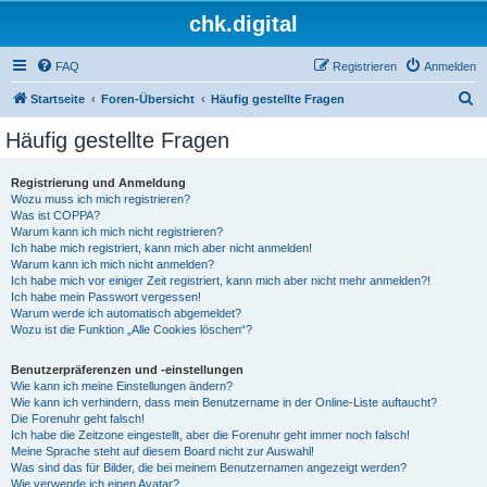
chk.digital
FAQ
Registrieren
Anmelden
S
Startseite
Foren-Übersicht
Häufig gestellte Fragen
u
Häufig gestellte Fragen
c
h
Registrierung und Anmeldung
Wozu muss ich mich registrieren?
e
Was ist COPPA?
Warum kann ich mich nicht registrieren?
Ich habe mich registriert, kann mich aber nicht anmelden!
Warum kann ich mich nicht anmelden?
Ich habe mich vor einiger Zeit registriert, kann mich aber nicht mehr anmelden?!
Ich habe mein Passwort vergessen!
Warum werde ich automatisch abgemeldet?
Wozu ist die Funktion „Alle Cookies löschen“?
Benutzerpräferenzen und -einstellungen
Wie kann ich meine Einstellungen ändern?
Wie kann ich verhindern, dass mein Benutzername in der Online-Liste auftaucht?
Die Forenuhr geht falsch!
Ich habe die Zeitzone eingestellt, aber die Forenuhr geht immer noch falsch!
Meine Sprache steht auf diesem Board nicht zur Auswahl!
Was sind das für Bilder, die bei meinem Benutzernamen angezeigt werden?
Wie verwende ich einen Avatar?