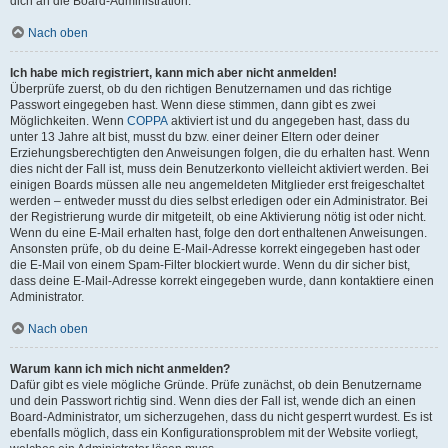
dich an die Board-Administration.
Nach oben
Ich habe mich registriert, kann mich aber nicht anmelden!
Überprüfe zuerst, ob du den richtigen Benutzernamen und das richtige
Passwort eingegeben hast. Wenn diese stimmen, dann gibt es zwei
Möglichkeiten. Wenn
COPPA
aktiviert ist und du angegeben hast, dass du
unter 13 Jahre alt bist, musst du bzw. einer deiner Eltern oder deiner
Erziehungsberechtigten den Anweisungen folgen, die du erhalten hast. Wenn
dies nicht der Fall ist, muss dein Benutzerkonto vielleicht aktiviert werden. Bei
einigen Boards müssen alle neu angemeldeten Mitglieder erst freigeschaltet
werden – entweder musst du dies selbst erledigen oder ein Administrator. Bei
der Registrierung wurde dir mitgeteilt, ob eine Aktivierung nötig ist oder nicht.
Wenn du eine E-Mail erhalten hast, folge den dort enthaltenen Anweisungen.
Ansonsten prüfe, ob du deine E-Mail-Adresse korrekt eingegeben hast oder
die E-Mail von einem Spam-Filter blockiert wurde. Wenn du dir sicher bist,
dass deine E-Mail-Adresse korrekt eingegeben wurde, dann kontaktiere einen
Administrator.
Nach oben
Warum kann ich mich nicht anmelden?
Dafür gibt es viele mögliche Gründe. Prüfe zunächst, ob dein Benutzername
und dein Passwort richtig sind. Wenn dies der Fall ist, wende dich an einen
Board-Administrator, um sicherzugehen, dass du nicht gesperrt wurdest. Es ist
ebenfalls möglich, dass ein Konfigurationsproblem mit der Website vorliegt,