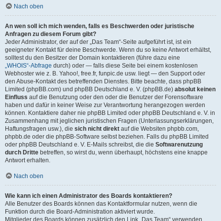
Nach oben
An wen soll ich mich wenden, falls es Beschwerden oder juristische
Anfragen zu diesem Forum gibt?
Jeder Administrator, der auf der „Das Team“-Seite aufgeführt ist, ist ein
geeigneter Kontakt für deine Beschwerde. Wenn du so keine Antwort erhältst,
solltest du den Besitzer der Domain kontaktieren (führe dazu eine
„WHOIS“-Abfrage
durch) oder — falls diese Seite bei einem kostenlosen
Webhoster wie z. B. Yahoo!, free.fr, funpic.de usw. liegt — den Support oder
den Abuse-Kontakt des betreffenden Dienstes. Bitte beachte, dass phpBB
Limited (phpBB.com) und phpBB Deutschland e. V. (phpBB.de)
absolut keinen
Einfluss
auf die Benutzung oder den oder die Benutzer der Forensoftware
haben und dafür in keiner Weise zur Verantwortung herangezogen werden
können. Kontaktiere daher nie phpBB Limited oder phpBB Deutschland e. V. in
Zusammenhang mit jeglichen juristischen Fragen (Unterlassungserklärungen,
Haftungsfragen usw.), die
sich nicht direkt
auf die Websiten phpbb.com,
phpbb.de oder die phpBB-Software selbst beziehen. Falls du phpBB Limited
oder phpBB Deutschland e. V. E-Mails schreibst, die die
Softwarenutzung
durch Dritte
betreffen, so wirst du, wenn überhaupt, höchstens eine knappe
Antwort erhalten.
Nach oben
Wie kann ich einen Administrator des Boards kontaktieren?
Alle Benutzer des Boards können das Kontaktformular nutzen, wenn die
Funktion durch die Board-Administration aktiviert wurde.
Mitglieder des Boards können zusätzlich den Link „Das Team“ verwenden.