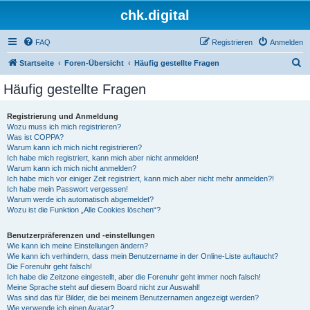
chk.digital
FAQ
Registrieren
Anmelden
S
Startseite
Foren-Übersicht
Häufig gestellte Fragen
u
Häufig gestellte Fragen
c
h
Registrierung und Anmeldung
Wozu muss ich mich registrieren?
e
Was ist COPPA?
Warum kann ich mich nicht registrieren?
Ich habe mich registriert, kann mich aber nicht anmelden!
Warum kann ich mich nicht anmelden?
Ich habe mich vor einiger Zeit registriert, kann mich aber nicht mehr anmelden?!
Ich habe mein Passwort vergessen!
Warum werde ich automatisch abgemeldet?
Wozu ist die Funktion „Alle Cookies löschen“?
Benutzerpräferenzen und -einstellungen
Wie kann ich meine Einstellungen ändern?
Wie kann ich verhindern, dass mein Benutzername in der Online-Liste auftaucht?
Die Forenuhr geht falsch!
Ich habe die Zeitzone eingestellt, aber die Forenuhr geht immer noch falsch!
Meine Sprache steht auf diesem Board nicht zur Auswahl!
Was sind das für Bilder, die bei meinem Benutzernamen angezeigt werden?
Wie verwende ich einen Avatar?