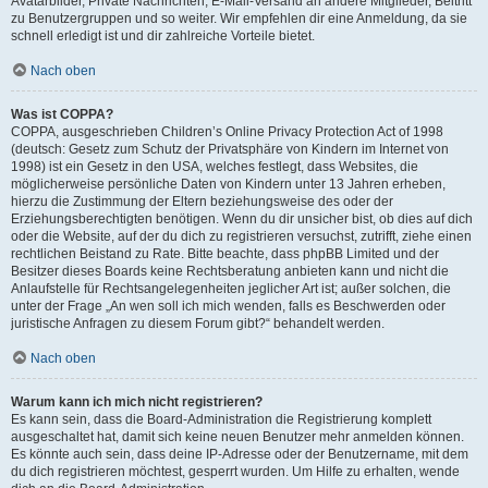
Avatarbilder, Private Nachrichten, E-Mail-Versand an andere Mitglieder, Beitritt
zu Benutzergruppen und so weiter. Wir empfehlen dir eine Anmeldung, da sie
schnell erledigt ist und dir zahlreiche Vorteile bietet.
Nach oben
Was ist COPPA?
COPPA, ausgeschrieben Children’s Online Privacy Protection Act of 1998
(deutsch: Gesetz zum Schutz der Privatsphäre von Kindern im Internet von
1998) ist ein Gesetz in den USA, welches festlegt, dass Websites, die
möglicherweise persönliche Daten von Kindern unter 13 Jahren erheben,
hierzu die Zustimmung der Eltern beziehungsweise des oder der
Erziehungsberechtigten benötigen. Wenn du dir unsicher bist, ob dies auf dich
oder die Website, auf der du dich zu registrieren versuchst, zutrifft, ziehe einen
rechtlichen Beistand zu Rate. Bitte beachte, dass phpBB Limited und der
Besitzer dieses Boards keine Rechtsberatung anbieten kann und nicht die
Anlaufstelle für Rechtsangelegenheiten jeglicher Art ist; außer solchen, die
unter der Frage „An wen soll ich mich wenden, falls es Beschwerden oder
juristische Anfragen zu diesem Forum gibt?“ behandelt werden.
Nach oben
Warum kann ich mich nicht registrieren?
Es kann sein, dass die Board-Administration die Registrierung komplett
ausgeschaltet hat, damit sich keine neuen Benutzer mehr anmelden können.
Es könnte auch sein, dass deine IP-Adresse oder der Benutzername, mit dem
du dich registrieren möchtest, gesperrt wurden. Um Hilfe zu erhalten, wende