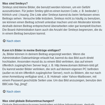
Was sind Smileys?
Smileys sind kleine Bilder, die benutzt werden können, um ein Gefühl
auszudrücken. Für jeden Smiley gibt es einen kurzen Code, z. B. bedeutet :)
fröhlich und :( traurig. Die Liste aller Smileys kannst du beim Verfassen eines
Beitrags sehen. Versuche bitte trotzdem, Smileys nicht zu häufig zu benutzen,
sie können einen Beitrag schnell unlesbar machen und ein Moderator könnte
deshalb deinen Beitrag entsprechend überarbeiten oder gar komplett löschen.
Die Board-Administration kann auch die Anzahl der Smileys begrenzen, die du
in einem Beitrag benutzen kannst.
Nach oben
Kann ich Bilder in meine Beiträge einfügen?
Ja, Bilder können in deinem Beitrag angezeigt werden. Wenn die
Administration Dateianhänge erlaubt hat, kannst du das Bild auch direkt
hochladen. Ansonsten musst du zu einem Bild verlinken, das auf einem
öffentlich zugänglichen Server liegt, z. B. http://www.domain.tld/mein-bild.gif.
Du kannst weder Bilder verlinken, die sich auf deinem eigenen PC befinden
(außer es ist ein öffentlich zugänglicher Server), noch zu Bildern, die nur nach
einer Anmeldung verfügbar sind, z. B. Hotmail- oder Yahoo-Mailboxen, mit
einem Passwort geschützte Seiten usw. Um das Bild anzuzeigen, benutze den
BBCode-Tag „[img]“.
Nach oben
Was sind globale Bekanntmachungen?
Globale Bekanntmachungen beinhalten wichtige Informationen, deshalb