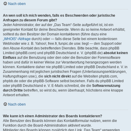
Nach oben
An wen soll ich mich wenden, falls es Beschwerden oder juristische
Anfragen zu diesem Forum gibt?
Jeder Administrator, der auf der „Das Team“-Seite aufgeführt ist, ist ein
geeigneter Kontakt für deine Beschwerde. Wenn du so keine Antwort erhältst,
solltest du den Besitzer der Domain kontaktieren (führe dazu eine
„WHOIS“-Abfrage
durch) oder — falls diese Seite bei einem kostenlosen
Webhoster wie z. B. Yahoo!, free.fr, funpic.de usw. liegt — den Support oder
den Abuse-Kontakt des betreffenden Dienstes. Bitte beachte, dass phpBB
Limited (phpBB.com) und phpBB Deutschland e. V. (phpBB.de)
absolut keinen
Einfluss
auf die Benutzung oder den oder die Benutzer der Forensoftware
haben und dafür in keiner Weise zur Verantwortung herangezogen werden
können. Kontaktiere daher nie phpBB Limited oder phpBB Deutschland e. V. in
Zusammenhang mit jeglichen juristischen Fragen (Unterlassungserklärungen,
Haftungsfragen usw.), die
sich nicht direkt
auf die Websiten phpbb.com,
phpbb.de oder die phpBB-Software selbst beziehen. Falls du phpBB Limited
oder phpBB Deutschland e. V. E-Mails schreibst, die die
Softwarenutzung
durch Dritte
betreffen, so wirst du, wenn überhaupt, höchstens eine knappe
Antwort erhalten.
Nach oben
Wie kann ich einen Administrator des Boards kontaktieren?
Alle Benutzer des Boards können das Kontaktformular nutzen, wenn die
Funktion durch die Board-Administration aktiviert wurde.
Mitglieder des Boards können zusätzlich den Link „Das Team“ verwenden.