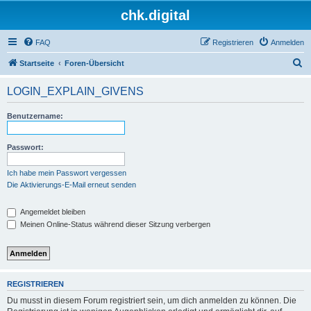
chk.digital
FAQ
Registrieren
Anmelden
S
Startseite
Foren-Übersicht
u
LOGIN_EXPLAIN_GIVENS
c
h
Benutzername:
e
Passwort:
Ich habe mein Passwort vergessen
Die Aktivierungs-E-Mail erneut senden
Angemeldet bleiben
Meinen Online-Status während dieser Sitzung verbergen
REGISTRIEREN
Du musst in diesem Forum registriert sein, um dich anmelden zu können. Die