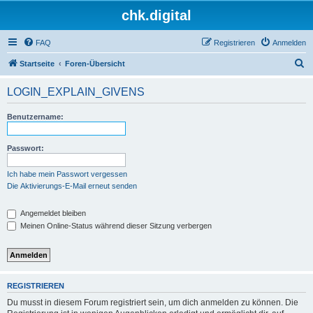
chk.digital
FAQ
Registrieren
Anmelden
S
Startseite
Foren-Übersicht
u
LOGIN_EXPLAIN_GIVENS
c
h
Benutzername:
e
Passwort:
Ich habe mein Passwort vergessen
Die Aktivierungs-E-Mail erneut senden
Angemeldet bleiben
Meinen Online-Status während dieser Sitzung verbergen
REGISTRIEREN
Du musst in diesem Forum registriert sein, um dich anmelden zu können. Die