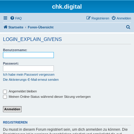
chk.digital
FAQ
Registrieren
Anmelden
S
Startseite
Foren-Übersicht
u
LOGIN_EXPLAIN_GIVENS
c
h
Benutzername:
e
Passwort:
Ich habe mein Passwort vergessen
Die Aktivierungs-E-Mail erneut senden
Angemeldet bleiben
Meinen Online-Status während dieser Sitzung verbergen
REGISTRIEREN
Du musst in diesem Forum registriert sein, um dich anmelden zu können. Die