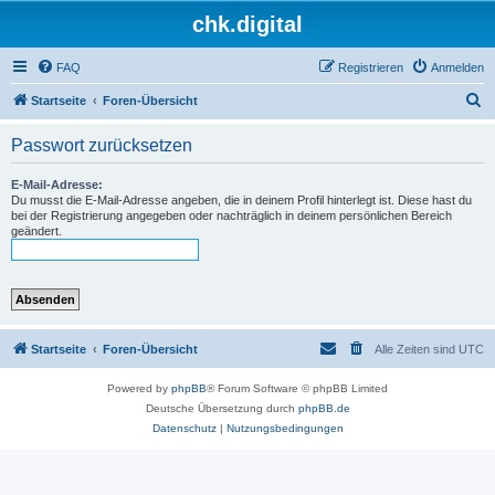
chk.digital
FAQ
Registrieren
Anmelden
S
Startseite
Foren-Übersicht
u
Passwort zurücksetzen
c
h
E-Mail-Adresse:
Du musst die E-Mail-Adresse angeben, die in deinem Profil hinterlegt ist. Diese hast du
e
bei der Registrierung angegeben oder nachträglich in deinem persönlichen Bereich
geändert.
Startseite
Foren-Übersicht
Alle Zeiten sind
UTC
Powered by
phpBB
® Forum Software © phpBB Limited
Deutsche Übersetzung durch
phpBB.de
Datenschutz
|
Nutzungsbedingungen