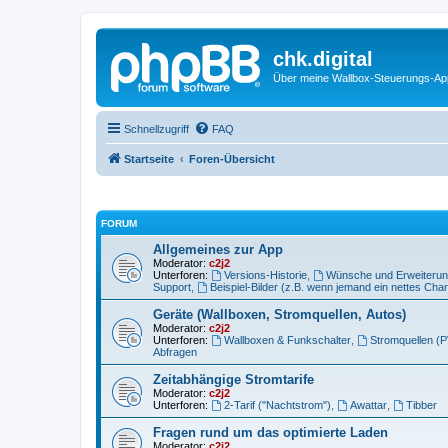
chk.digital
Über meine Wallbox-Steuerungs-Ap
Schnellzugriff
FAQ
Startseite
Foren-Übersicht
FORUM
Allgemeines zur App
Moderator:
c2j2
Unterforen:
Versions-Historie
,
Wünsche und Erweiteru
Support
,
Beispiel-Bilder (z.B. wenn jemand ein nettes Chart
Geräte (Wallboxen, Stromquellen, Autos)
Moderator:
c2j2
Unterforen:
Wallboxen & Funkschalter
,
Stromquellen (P
Abfragen
Zeitabhängige Stromtarife
Moderator:
c2j2
Unterforen:
2-Tarif ("Nachtstrom")
,
Awattar
,
Tibber
Fragen rund um das optimierte Laden
Moderator:
c2j2