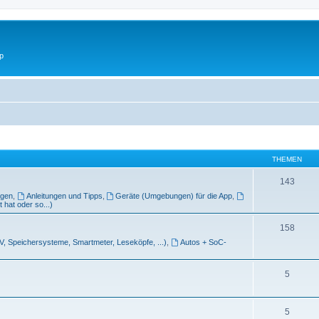
p
THEMEN
143
ngen
,
Anleitungen und Tipps
,
Geräte (Umgebungen) für die App
,
 hat oder so...)
158
V, Speichersysteme, Smartmeter, Leseköpfe, ...)
,
Autos + SoC-
5
5