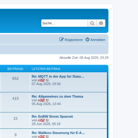
Suche
Erweiterte Suche
Registrieren
Anmelden
Aktuelle Zeit: 08.Aug 2026, 03:29
BEITRÄGE
LETZTER BEITRAG
Re: MQTT in der App für Statu…
652
N
von
c2j2
e
07.Aug 2026, 03:56
u
e
s
Re: Allgemeines zu dem Thema
415
t
N
von
c2j2
e
e
05.Aug 2026, 13:44
r
u
B
e
e
s
Re: EnBW Strom Sparzeit
i
15
t
N
von
c2j2
t
e
e
29.Jun 2026, 05:18
r
r
u
a
B
e
g
Re: Wallbox-Steuerung für E-A…
e
9
s
N
von
c2j2
i