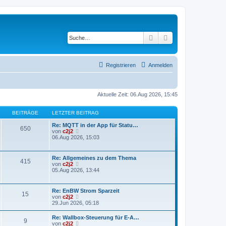
Suche
Erweiterte Suche
Registrieren
Anmelden
Aktuelle Zeit: 06.Aug 2026, 15:45
BEITRÄGE
LETZTER BEITRAG
Re: MQTT in der App für Statu…
650
N
von
c2j2
e
06.Aug 2026, 15:03
u
e
s
Re: Allgemeines zu dem Thema
415
t
N
von
c2j2
e
e
05.Aug 2026, 13:44
r
u
B
e
e
s
Re: EnBW Strom Sparzeit
i
15
t
N
von
c2j2
t
e
e
29.Jun 2026, 05:18
r
r
u
a
B
e
g
Re: Wallbox-Steuerung für E-A…
e
9
s
N
von
c2j2
i