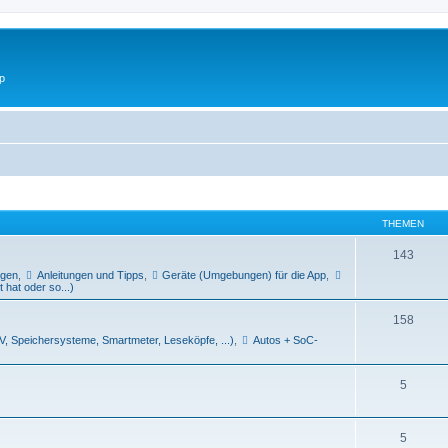
p
THEMEN
143
ngen
,
Anleitungen und Tipps
,
Geräte (Umgebungen) für die App
,
 hat oder so...)
158
V, Speichersysteme, Smartmeter, Leseköpfe, ...)
,
Autos + SoC-
5
5