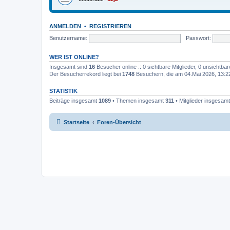
ANMELDEN
•
REGISTRIEREN
Benutzername:
Passwort:
WER IST ONLINE?
Insgesamt sind
16
Besucher online :: 0 sichtbare Mitglieder, 0 unsichtba
Der Besucherrekord liegt bei
1748
Besuchern, die am 04.Mai 2026, 13:22 
STATISTIK
Beiträge insgesamt
1089
• Themen insgesamt
311
• Mitglieder insgesam
Startseite
Foren-Übersicht