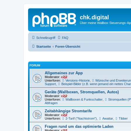
chk.digital
Über meine Wallbox-Steuerungs-Ap
Schnellzugriff
FAQ
Startseite
Foren-Übersicht
FORUM
Allgemeines zur App
Moderator:
c2j2
Unterforen:
Versions-Historie
,
Wünsche und Erweiteru
Support
,
Beispiel-Bilder (z.B. wenn jemand ein nettes Chart
Geräte (Wallboxen, Stromquellen, Autos)
Moderator:
c2j2
Unterforen:
Wallboxen & Funkschalter
,
Stromquellen (P
Abfragen
Zeitabhängige Stromtarife
Moderator:
c2j2
Unterforen:
2-Tarif ("Nachtstrom")
,
Awattar
,
Tibber
Fragen rund um das optimierte Laden
Moderator:
c2j2