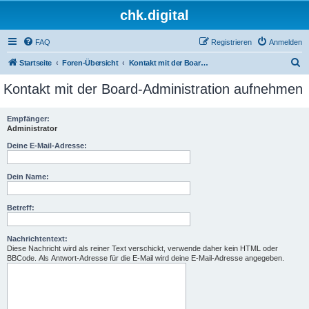
chk.digital
FAQ
Registrieren
Anmelden
S
Startseite
Foren-Übersicht
Kontakt mit der Board-Administration aufnehmen
u
Kontakt mit der Board-Administration aufnehmen
c
h
Empfänger:
Administrator
e
Deine E-Mail-Adresse:
Dein Name:
Betreff:
Nachrichtentext:
Diese Nachricht wird als reiner Text verschickt, verwende daher kein HTML oder
BBCode. Als Antwort-Adresse für die E-Mail wird deine E-Mail-Adresse angegeben.