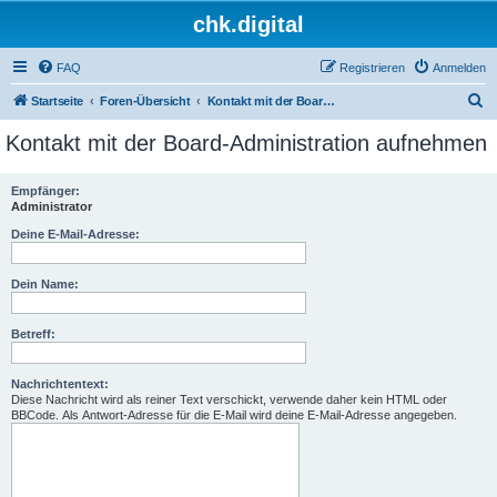
chk.digital
FAQ
Registrieren
Anmelden
S
Startseite
Foren-Übersicht
Kontakt mit der Board-Administration aufnehmen
u
Kontakt mit der Board-Administration aufnehmen
c
h
Empfänger:
Administrator
e
Deine E-Mail-Adresse:
Dein Name:
Betreff:
Nachrichtentext:
Diese Nachricht wird als reiner Text verschickt, verwende daher kein HTML oder
BBCode. Als Antwort-Adresse für die E-Mail wird deine E-Mail-Adresse angegeben.