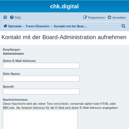
chk.digital
FAQ
Registrieren
Anmelden
S
Startseite
Foren-Übersicht
Kontakt mit der Board-Administration aufnehmen
u
Kontakt mit der Board-Administration aufnehmen
c
h
Empfänger:
Administrator
e
Deine E-Mail-Adresse:
Dein Name:
Betreff:
Nachrichtentext:
Diese Nachricht wird als reiner Text verschickt, verwende daher kein HTML oder
BBCode. Als Antwort-Adresse für die E-Mail wird deine E-Mail-Adresse angegeben.