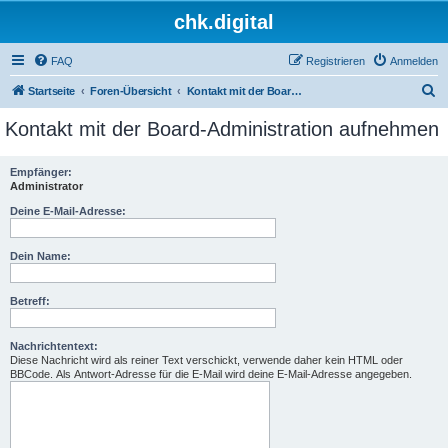
chk.digital
FAQ
Registrieren
Anmelden
S
Startseite
Foren-Übersicht
Kontakt mit der Board-Administration aufnehmen
u
Kontakt mit der Board-Administration aufnehmen
c
h
Empfänger:
Administrator
e
Deine E-Mail-Adresse:
Dein Name:
Betreff:
Nachrichtentext:
Diese Nachricht wird als reiner Text verschickt, verwende daher kein HTML oder
BBCode. Als Antwort-Adresse für die E-Mail wird deine E-Mail-Adresse angegeben.