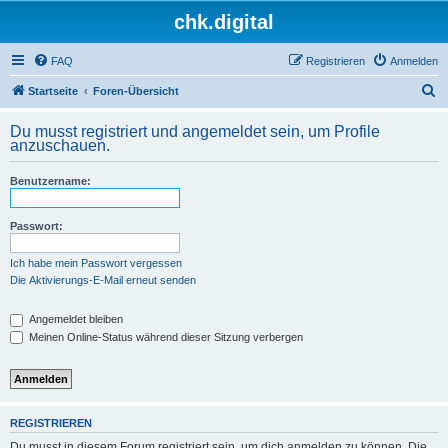
chk.digital
FAQ
Registrieren
Anmelden
S
Startseite
Foren-Übersicht
u
Du musst registriert und angemeldet sein, um Profile
c
anzuschauen.
h
Benutzername:
e
Passwort:
Ich habe mein Passwort vergessen
Die Aktivierungs-E-Mail erneut senden
Angemeldet bleiben
Meinen Online-Status während dieser Sitzung verbergen
REGISTRIEREN
Du musst in diesem Forum registriert sein, um dich anmelden zu können. Die